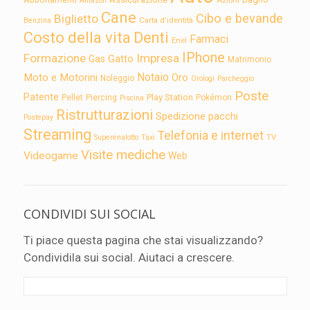
Amazon
Cane
Cibo e bevande
Biglietto
Carta d'identità
Benzina
Costo della vita
Denti
Farmaci
Enel
IPhone
Formazione
Impresa
Gatto
Gas
Matrimonio
Notaio
Moto e Motorini
Oro
Noleggio
Orologi
Parcheggio
Poste
Patente
Play Station
Pellet
Piercing
Pokémon
Piscina
Ristrutturazioni
Spedizione pacchi
Postepay
Streaming
Telefonia e internet
TV
Superenalotto
Taxi
Visite mediche
Videogame
Web
CONDIVIDI SUI SOCIAL
Ti piace questa pagina che stai visualizzando?
Condividila sui social. Aiutaci a crescere.