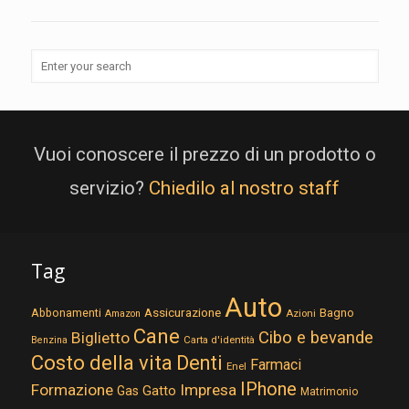
Vuoi conoscere il prezzo di un prodotto o
servizio?
Chiedilo al nostro staff
Tag
Auto
Assicurazione
Abbonamenti
Bagno
Azioni
Amazon
Cane
Cibo e bevande
Biglietto
Carta d'identità
Benzina
Costo della vita
Denti
Farmaci
Enel
IPhone
Formazione
Impresa
Gatto
Gas
Matrimonio