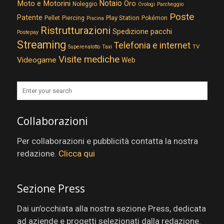
Notaio
Moto e Motorini
Oro
Noleggio
Orologi
Parcheggio
Poste
Patente
Play Station
Pellet
Piercing
Pokémon
Piscina
Ristrutturazioni
Spedizione pacchi
Postepay
Streaming
Telefonia e internet
TV
Superenalotto
Taxi
Visite mediche
Videogame
Web
Collaborazioni
Per collaborazioni e pubblicità contatta la nostra
redazione.
Clicca qui
Sezione Press
Dai un’occhiata alla nostra sezione Press, dedicata
ad aziende e progetti selezionati dalla redazione.