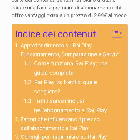
esiste una fascia premium di abbonamento che
offre vantaggi extra a un prezzo di 2,99€ al mese.
Indice dei contenuti
Approfondimento su Rai Play:
Funzionamento, Comparazione e Servizi
Come funziona Rai Play: una
guida completa
Rai Play vs Netflix: quale
scegliere?
Tutti i servizi inclusi
nell’abbonamento a Rai Play
Fattori che influenzano il prezzo
dell’abbonamento a Rai Play
Consigli per risparmiare su Rai Play