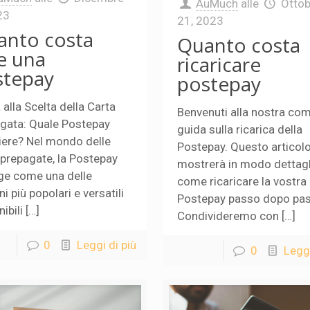
AuMuch
alle
Ottob
23
21, 2023
anto costa
Quanto costa
e una
ricaricare
stepay
postepay
 alla Scelta della Carta
Benvenuti alla nostra co
gata: Quale Postepay
guida sulla ricarica della
iere? Nel mondo delle
Postepay. Questo articolo
 prepagate, la Postepay
mostrerà in modo dettagl
e come una delle
come ricaricare la vostra
i più popolari e versatili
Postepay passo dopo pas
ibili […]
Condivideremo con […]
0
Leggi di più
0
Leggi