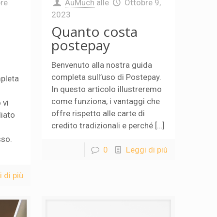
re
AuMuch
alle
Ottobre 9,
2023
Quanto costa
postepay
Benvenuto alla nostra guida
completa sull’uso di Postepay.
mpleta
In questo articolo illustreremo
come funziona, i vantaggi che
 vi
offre rispetto alle carte di
iato
credito tradizionali e perché […]
so.
0
Leggi di più
 di più