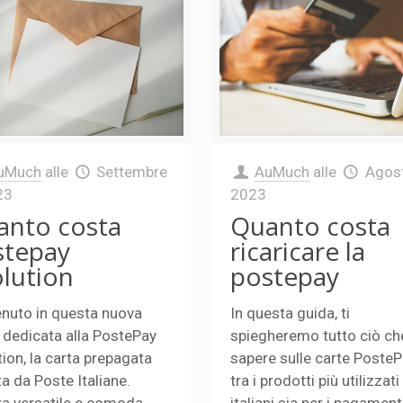
uMuch
alle
Settembre
AuMuch
alle
Agost
23
2023
anto costa
Quanto costa
stepay
ricaricare la
lution
postepay
nuto in questa nuova
In questa guida, ti
 dedicata alla PostePay
spiegheremo tutto ciò ch
tion, la carta prepagata
sapere sulle carte PosteP
ta da Poste Italiane.
tra i prodotti più utilizzati