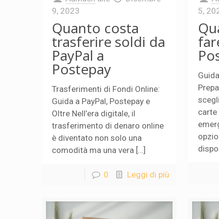
9, 2023
5, 20
Quanto costa
Qu
trasferire soldi da
far
PayPal a
Po
Postepay
Guida
Prepa
Trasferimenti di Fondi Online:
scegl
Guida a PayPal, Postepay e
carte
Oltre Nell’era digitale, il
emerg
trasferimento di denaro online
opzion
è diventato non solo una
dispon
comodità ma una vera […]
0
Leggi di più