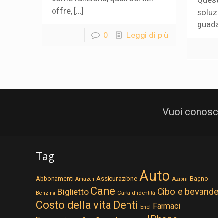
Quest
offre, […]
soluz
guada
0
Leggi di più
Vuoi conosce
Tag
Auto
Assicurazione
Abbonamenti
Bagno
Azioni
Amazon
Cane
Cibo e bevand
Biglietto
Carta d'identità
Benzina
Costo della vita
Denti
Farmaci
Enel