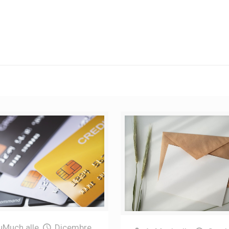
uMuch
alle
Dicembre