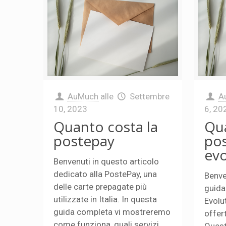
AuMuch
alle
Settembre
A
10, 2023
6, 20
Quanto costa la
Qu
postepay
po
evo
Benvenuti in questo articolo
dedicato alla PostePay, una
Benve
delle carte prepagate più
guida
utilizzate in Italia. In questa
Evolu
guida completa vi mostreremo
offer
come funziona, quali servizi