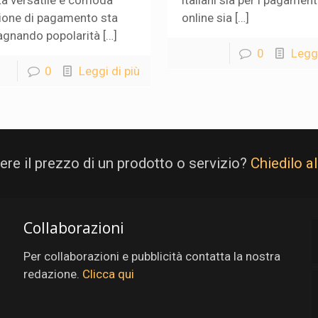
a versatile e comoda
italiani sia per i pagament
ione di pagamento sta
online sia […]
gnando popolarità […]
0
Leggi
0
Leggi di più
re il prezzo di un prodotto o servizio?
Chiedilo a
Collaborazioni
Per collaborazioni e pubblicità contatta la nostra
redazione.
Clicca qui
e