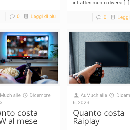
intrattenimento diversi […]
0
Leggi di più
0
Leggi 
uMuch
alle
Dicembre
AuMuch
alle
Dicem
23
6, 2023
nto costa
Quanto costa
W al mese
Raiplay