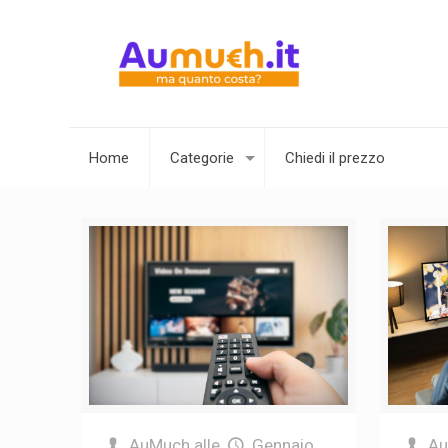
Home
Categorie
Chiedi il prezzo
AuMuch
alle
Gennaio
A