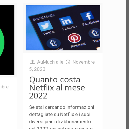
AuMuch
alle
Novembre
5, 2023
Quanto costa
Netflix al mese
mbre
2022
Se stai cercando informazioni
dettagliate su Netflix e i suoi
diversi piani di abbonamento
nel 2022, sei nel posto giusto.