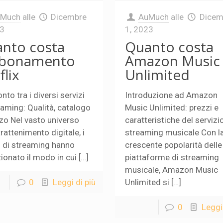
uMuch
alle
Dicembre
AuMuch
alle
Dicem
23
1, 2023
nto costa
Quanto costa
bbonamento
Amazon Music
flix
Unlimited
nto tra i diversi servizi
Introduzione ad Amazon
eaming: Qualità, catalogo
Music Unlimited: prezzi e
zo Nel vasto universo
caratteristiche del servizio
trattenimento digitale, i
streaming musicale Con l
i di streaming hanno
crescente popolarità delle
zionato il modo in cui […]
piattaforme di streaming
musicale, Amazon Music
0
Leggi di più
Unlimited si […]
0
Leggi 