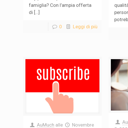
famiglia? Con l’ampia offerta
qualit
di […]
person
potreb
0
Leggi di più
A
AuMuch
alle
Novembre