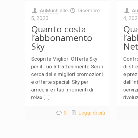
AuMuch
alle
Dicembre
A
5, 2023
4, 20
Quanto costa
Qua
l’abbonamento
l’a
Sky
Net
Scopri le Migliori Offerte Sky
Confro
per il Tuo Intrattenimento Sei in
di str
cerca delle migliori promozioni
e prez
e offerte speciali Sky per
dell’in
arricchire i tuoi momenti di
serviz
relax […]
rivolu
0
Leggi di più