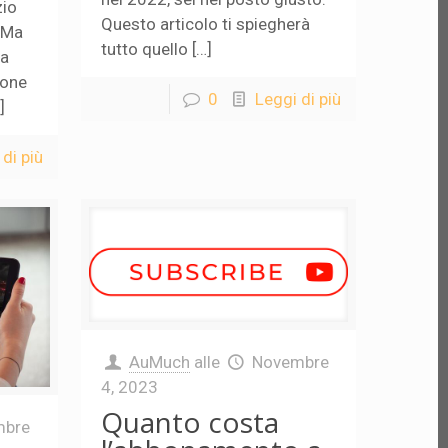
zio
Questo articolo ti spiegherà
 Ma
tutto quello […]
sa
ione
0
Leggi di più
]
di più
AuMuch
alle
Novembre
4, 2023
Quanto costa
mbre