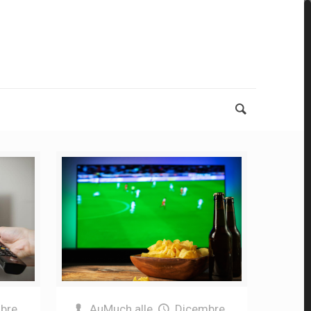
bre
AuMuch
alle
Dicembre