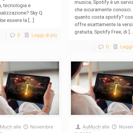
musica, Spotify è un servi
à, tecnologia e
che sicuramente conosci.
alizzazione? Sky Q
quanto costa spotify? co
be essere la […]
offre esattamente la vers
gratuita, Spotify Free, di […
0
Leggi di più
0
Leggi 
uMuch
alle
Novembre
AuMuch
alle
Nove