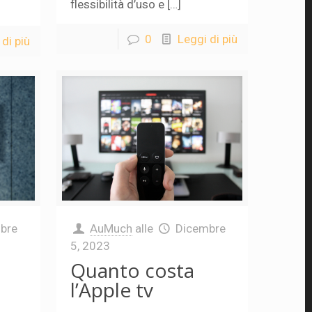
flessibilità d’uso e […]
0
Leggi di più
di più
bre
AuMuch
alle
Dicembre
5, 2023
Quanto costa
l’Apple tv