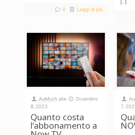
[…]
0
Leggi di più
AuMuch
alle
Dicembre
A
8, 2023
7, 20
Quanto costa
Qua
l’abbonamento a
NO
Now TV