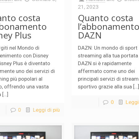
21, 2023
nto costa
Quanto costa
bbonamento
l’abbonamento
ney Plus
DAZN
iti nel Mondo di
DAZN: Un mondo di sport 
tenimento con Disney
streaming alla tua portata
isney Plus è diventato
DAZN si è rapidamente
mente uno dei servizi di
affermato come uno dei
ing più popolari al
principali servizi di strea
, offrendo una vasta
sportivo grazie alla sua […
a […]
0
Leggi 
0
Leggi di più