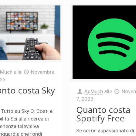
uMuch
alle
Novembre
023
nto costa Sky
AuMuch
alle
Nove
7, 2023
Quanto costa
 Tutto su Sky Q: Costi e
Spotify Free
lità Sei alla ricerca di
erienza televisiva
Se sei un appassionato di
anguardia che fondi