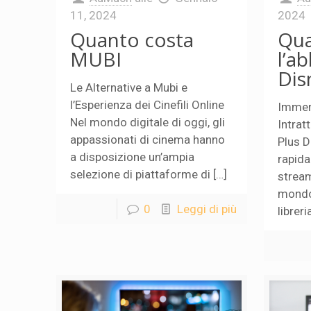
11, 2024
2024
Quanto costa
Qua
MUBI
l’a
Dis
Le Alternative a Mubi e
l’Esperienza dei Cinefili Online
Immerg
Nel mondo digitale di oggi, gli
Intrat
appassionati di cinema hanno
Plus D
a disposizione un’ampia
rapida
selezione di piattaforme di […]
stream
mondo
0
Leggi di più
libreri