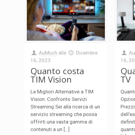
AuMuch
alle
Dicembre
A
16, 2023
16, 2
Quanto costa
Qua
TIM Vision
TV
Le Migliori Alternative a TIM
Quant
Vision: Confronto Servizi
Opzio
Streaming Sei alla ricerca di un
Prezzi
servizio streaming che possa
dell’e
offrirti una vasta gamma di
defini
contenuti a un […]
quanto