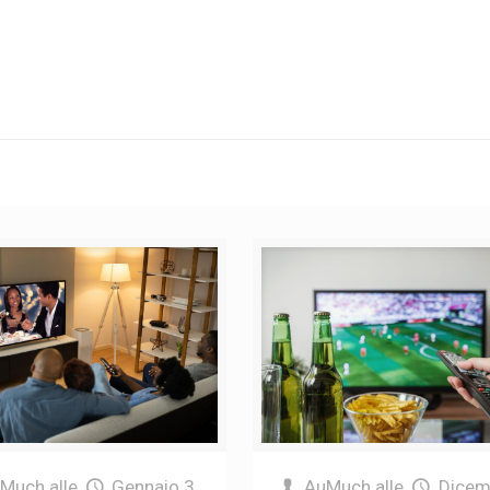
uMuch
alle
Gennaio 3,
AuMuch
alle
Dicem