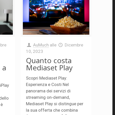
bre
AuMuch
alle
Dicembre
10, 2023
Quanto costa
 a
Mediaset Play
Scopri Mediaset Play:
Esperienza e Costi Nel
iPlay
panorama dei servizi di
g
streaming on-demand,
dello
Mediaset Play si distingue per
 è
la sua offerta che combina