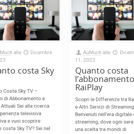
uMuch
alle
Dicembre
AuMuch
alle
Dicem
023
11, 2023
nto costa Sky
Quanto costa
l’abbonamento
RaiPlay
o Costa Sky TV –
ni di Abbonamento e
Scopri le Differenze tra Ra
 Attuali Sei alla ricerca
e Altri Servizi di Streamin
sperienza televisiva
Benvenuti nell’era digitale 
tiva e vuoi scoprire
streaming, dove ogni sera
 costa Sky TV? Sei nel
una scelta tra mondi di