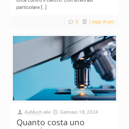
lotta contro il cancro. Con un’enfasi
particolare […]
0
Leggi di più
AuMuch
alle
Gennaio 18, 2024
Quanto costa uno