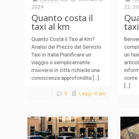
2024
22, 2
Quanto costa il
Qua
taxi al km
tax
Quanto Costa il Taxi al Km?
Benven
Analisi del Prezzo del Servizio
compl
Taxi in Italia Pianificare un
un tax
viaggio o semplicemente
articol
muoversi in città richiede una
inform
conoscenza approfondita […]
come p
[…]
0
Leggi di più