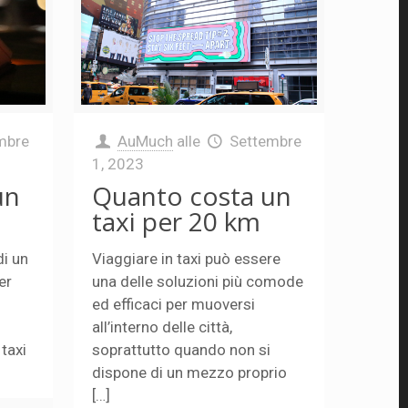
mbre
AuMuch
alle
Settembre
1, 2023
un
Quanto costa un
taxi per 20 km
di un
Viaggiare in taxi può essere
er
una delle soluzioni più comode
ed efficaci per muoversi
n
all’interno delle città,
taxi
soprattutto quando non si
dispone di un mezzo proprio
[…]