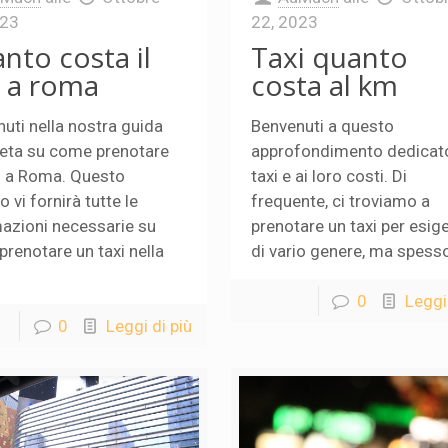
023
22, 2023
nto costa il
Taxi quanto
i a roma
costa al km
uti nella nostra guida
Benvenuti a questo
eta su come prenotare
approfondimento dedicato
i a Roma. Questo
taxi e ai loro costi. Di
o vi fornirà tutte le
frequente, ci troviamo a
azioni necessarie su
prenotare un taxi per esig
renotare un taxi nella
di vario genere, ma spesso
0
Leggi 
0
Leggi di più