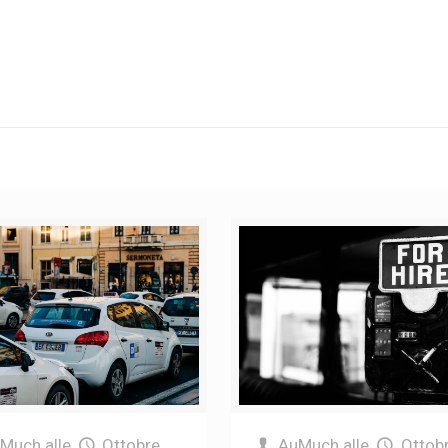
uMuch
alle
Ottobre
AuMuch
alle
Ottob