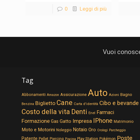
0
Leggi di più
Vuoi conosce
Tag
Auto
Assicurazione
Abbonamenti
Bagno
Azioni
Amazon
Cane
Cibo e bevande
Biglietto
Carta d'identità
Benzina
Costo della vita
Denti
Farmaci
Enel
IPhone
Formazione
Impresa
Gatto
Gas
Matrimonio
Notaio
Moto e Motorini
Oro
Noleggio
Orologi
Parcheggio
Poste
Patente
Play Station
Pellet
Piercing
Pokémon
Piscina