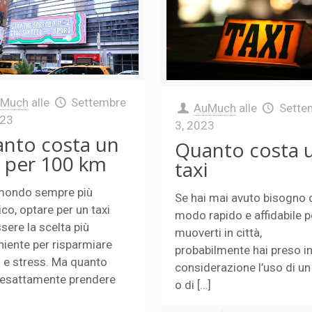
uMuch
alle
Settembre
AuMuch
alle
Sette
023
3, 2023
nto costa un
Quanto costa 
i per 100 km
taxi
 mondo sempre più
Se hai mai avuto bisogno 
ico, optare per un taxi
modo rapido e affidabile p
sere la scelta più
muoverti in città,
iente per risparmiare
probabilmente hai preso i
 e stress. Ma quanto
considerazione l’uso di un 
 esattamente prendere
o di […]