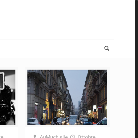
re
AuMuch
alle
Ottobre