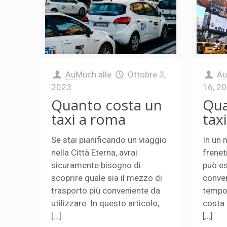
AuMuch
alle
Ottobre 3,
A
2023
16, 2
Quanto costa un
Qua
taxi a roma
tax
Se stai pianificando un viaggio
In un
nella Città Eterna, avrai
frenet
sicuramente bisogno di
può es
scoprire quale sia il mezzo di
conven
trasporto più conveniente da
tempo
utilizzare. In questo articolo,
costa
[…]
[…]