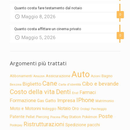
Quanto costa fare testamento dal notaio
0
Maggio 8, 2026
Quanto costa affittare un cinema privato
0
Maggio 5, 2026
Argomenti più trattati
Auto
Assicurazione
Abbonamenti
Bagno
Azioni
Amazon
Cane
Cibo e bevande
Biglietto
Carta d'identità
Benzina
Costo della vita
Denti
Farmaci
Enel
IPhone
Formazione
Impresa
Gatto
Gas
Matrimonio
Notaio
Moto e Motorini
Oro
Noleggio
Orologi
Parcheggio
Poste
Patente
Play Station
Pellet
Piercing
Pokémon
Piscina
Ristrutturazioni
Spedizione pacchi
Postepay