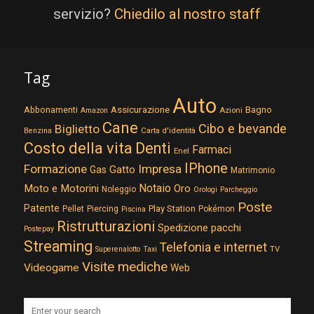
servizio?
Chiedilo al nostro staff
Tag
Auto
Assicurazione
Abbonamenti
Bagno
Azioni
Amazon
Cane
Cibo e bevande
Biglietto
Carta d'identità
Benzina
Costo della vita
Denti
Farmaci
Enel
IPhone
Formazione
Impresa
Gatto
Gas
Matrimonio
Notaio
Moto e Motorini
Oro
Noleggio
Orologi
Parcheggio
Poste
Patente
Play Station
Pellet
Piercing
Pokémon
Piscina
Ristrutturazioni
Spedizione pacchi
Postepay
Streaming
Telefonia e internet
TV
Superenalotto
Taxi
Visite mediche
Videogame
Web