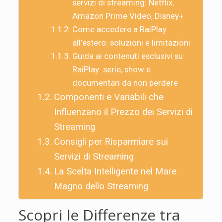
servizi di streaming: Netflix,
Amazon Prime Video, Disney+
Come accedere a RaiPlay
all’estero: soluzioni e limitazioni
Guida ai contenuti esclusivi su
RaiPlay: serie, show e
documentari da non perdere
Componenti e Variabili che
Influenzano il Prezzo dei Servizi di
Streaming
Consigli per Risparmiare sui
Servizi di Streaming
La Scelta Intelligente nel Mare
Magno dello Streaming
Scopri le Differenze tra