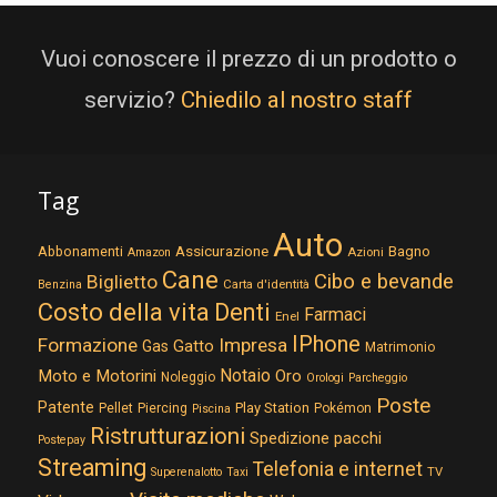
Vuoi conoscere il prezzo di un prodotto o
servizio?
Chiedilo al nostro staff
Tag
Auto
Assicurazione
Abbonamenti
Bagno
Azioni
Amazon
Cane
Cibo e bevande
Biglietto
Carta d'identità
Benzina
Costo della vita
Denti
Farmaci
Enel
IPhone
Formazione
Impresa
Gatto
Gas
Matrimonio
Notaio
Moto e Motorini
Oro
Noleggio
Orologi
Parcheggio
Poste
Patente
Play Station
Pellet
Piercing
Pokémon
Piscina
Ristrutturazioni
Spedizione pacchi
Postepay
Streaming
Telefonia e internet
TV
Superenalotto
Taxi