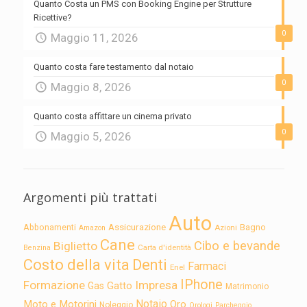
Quanto Costa un PMS con Booking Engine per Strutture
Ricettive?
0
Maggio 11, 2026
Quanto costa fare testamento dal notaio
0
Maggio 8, 2026
Quanto costa affittare un cinema privato
0
Maggio 5, 2026
Argomenti più trattati
Auto
Assicurazione
Abbonamenti
Bagno
Azioni
Amazon
Cane
Cibo e bevande
Biglietto
Carta d'identità
Benzina
Costo della vita
Denti
Farmaci
Enel
IPhone
Formazione
Impresa
Gatto
Gas
Matrimonio
Notaio
Moto e Motorini
Oro
Noleggio
Orologi
Parcheggio