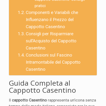
pratici
Componenti e Variabili che
Influenzano il Prezzo del
Cappotto Casentino
Consigli per Risparmiare
sull’Acquisto del Cappotto
Casentino
Conclusioni sul Fascino
Intramontabile del Cappotto
Casentino
Guida Completa al
Cappotto Casentino
Il
cappotto Casentino
rappresenta un’icona senza