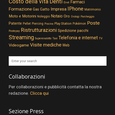
Costo della vita
Denti
Farmaci
Enel
IPhone
Formazione
Impresa
Gatto
Gas
Matrimonio
Notaio
Moto e Motorini
Oro
Noleggio
Orologi
Parcheggio
Poste
Patente
Play Station
Pellet
Piercing
Pokémon
Piscina
Ristrutturazioni
Spedizione pacchi
Postepay
Streaming
Telefonia e internet
TV
Superenalotto
Taxi
Visite mediche
Videogame
Web
Collaborazioni
Per collaborazioni e pubblicità contatta la nostra
redazione.
Clicca qui
Sezione Press