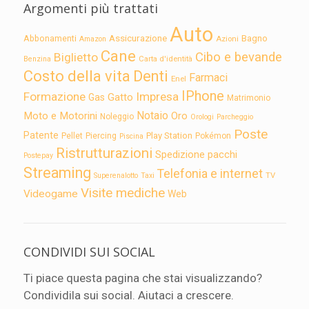
Argomenti più trattati
Auto
Assicurazione
Abbonamenti
Bagno
Azioni
Amazon
Cane
Cibo e bevande
Biglietto
Carta d'identità
Benzina
Costo della vita
Denti
Farmaci
Enel
IPhone
Formazione
Impresa
Gatto
Gas
Matrimonio
Notaio
Moto e Motorini
Oro
Noleggio
Orologi
Parcheggio
Poste
Patente
Play Station
Pellet
Piercing
Pokémon
Piscina
Ristrutturazioni
Spedizione pacchi
Postepay
Streaming
Telefonia e internet
TV
Superenalotto
Taxi
Visite mediche
Videogame
Web
CONDIVIDI SUI SOCIAL
Ti piace questa pagina che stai visualizzando?
Condividila sui social. Aiutaci a crescere.