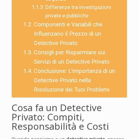
Differenze tra investigazioni
private e pubbliche
Componenti e Variabili che
Influenzano il Prezzo di un
Detective Privato
Consigli per Risparmiare sui
Servizi di un Detective Privato
Conclusione: L’importanza di un
Detective Privato nella
Risoluzione dei Tuoi Problemi
Cosa fa un Detective
Privato: Compiti,
Responsabilità e Costi