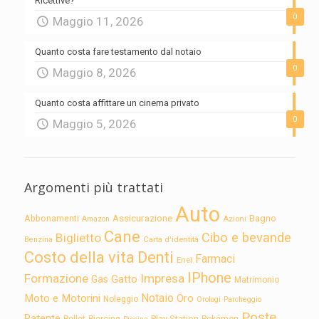
Ricettive?
0
Maggio 11, 2026
Quanto costa fare testamento dal notaio
0
Maggio 8, 2026
Quanto costa affittare un cinema privato
0
Maggio 5, 2026
Argomenti più trattati
Auto
Assicurazione
Abbonamenti
Bagno
Azioni
Amazon
Cane
Cibo e bevande
Biglietto
Carta d'identità
Benzina
Costo della vita
Denti
Farmaci
Enel
IPhone
Formazione
Impresa
Gatto
Gas
Matrimonio
Notaio
Moto e Motorini
Oro
Noleggio
Orologi
Parcheggio
Poste
Patente
Play Station