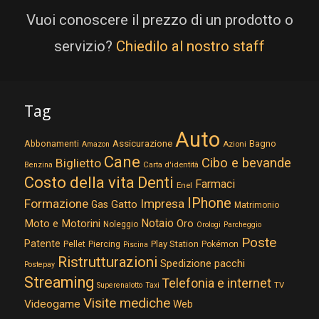
Vuoi conoscere il prezzo di un prodotto o
servizio?
Chiedilo al nostro staff
Tag
Auto
Assicurazione
Abbonamenti
Bagno
Azioni
Amazon
Cane
Cibo e bevande
Biglietto
Carta d'identità
Benzina
Costo della vita
Denti
Farmaci
Enel
IPhone
Formazione
Impresa
Gatto
Gas
Matrimonio
Notaio
Moto e Motorini
Oro
Noleggio
Orologi
Parcheggio
Poste
Patente
Play Station
Pellet
Piercing
Pokémon
Piscina
Ristrutturazioni
Spedizione pacchi
Postepay
Streaming
Telefonia e internet
TV
Superenalotto
Taxi
Visite mediche
Videogame
Web