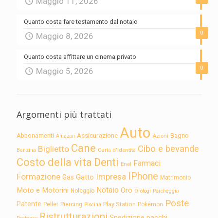
Maggio 11, 2026
Quanto costa fare testamento dal notaio
0
Maggio 8, 2026
Quanto costa affittare un cinema privato
0
Maggio 5, 2026
Argomenti più trattati
Auto
Assicurazione
Abbonamenti
Bagno
Azioni
Amazon
Cane
Cibo e bevande
Biglietto
Carta d'identità
Benzina
Costo della vita
Denti
Farmaci
Enel
IPhone
Formazione
Impresa
Gatto
Gas
Matrimonio
Notaio
Moto e Motorini
Oro
Noleggio
Orologi
Parcheggio
Poste
Patente
Play Station
Pellet
Piercing
Pokémon
Piscina
Ristrutturazioni
Spedizione pacchi