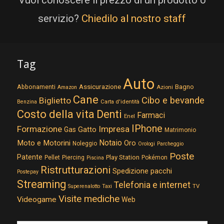
servizio?
Chiedilo al nostro staff
Tag
Auto
Assicurazione
Abbonamenti
Bagno
Azioni
Amazon
Cane
Cibo e bevande
Biglietto
Carta d'identità
Benzina
Costo della vita
Denti
Farmaci
Enel
IPhone
Formazione
Impresa
Gatto
Gas
Matrimonio
Notaio
Moto e Motorini
Oro
Noleggio
Orologi
Parcheggio
Poste
Patente
Play Station
Pellet
Piercing
Pokémon
Piscina
Ristrutturazioni
Spedizione pacchi
Postepay
Streaming
Telefonia e internet
TV
Superenalotto
Taxi
Visite mediche
Videogame
Web