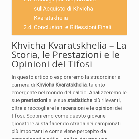
sull’Acquisto di Khvicha
Kvaratskhelia
Conclusioni e Riflessioni Finali
Khvicha Kvaratskhelia – La
Storia, le Prestazioni e le
Opinioni dei Tifosi
In questo articolo esploreremo la straordinaria
carriera di
Khvicha Kvaratskhelia
, talento
emergente nel mondo del calcio. Analizzeremo le
sue
prestazioni
e le sue
statistiche
più rilevanti,
oltre a raccogliere le
recensioni
e le
opinioni
dei
tifosi. Scopriremo come questo giovane
giocatore si sta facendo strada nei campionati
più importanti e come viene percepito da
appassionati e critici. Inoltre, daremo uno