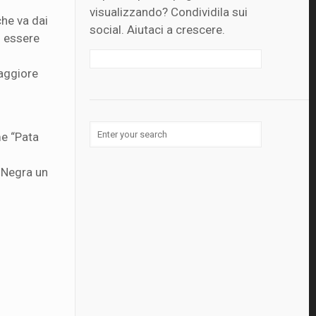
visualizzando? Condividila sui
che va dai
social. Aiutaci a crescere.
o essere
maggiore
me “Pata
a Negra un