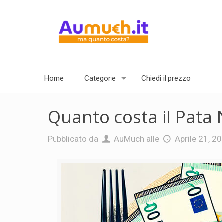
Home
Categorie
Chiedi il prezzo
Quanto costa il Pata
Pubblicato da
AuMuch
alle
Aprile 21, 2