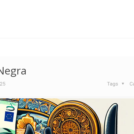
 Negra
025
Tags
C