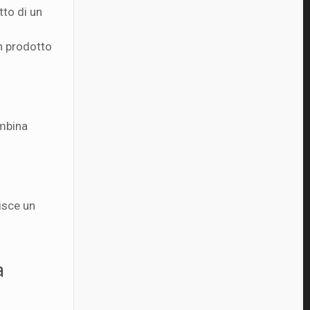
tto di un
un prodotto
ombina
isce un
a