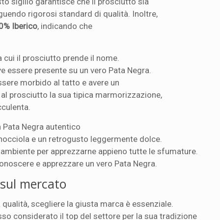
sto sigillo garantisce che il prosciutto sia
guendo rigorosi standard di qualità. Inoltre,
0% Iberico
, indicando che
a cui il prosciutto prende il nome.
eve essere presente su un vero Pata Negra.
ssere morbido al tatto e avere un
 al prosciutto la sua tipica marmorizzazione,
cculenta.
n Pata Negra autentico
nocciola e un retrogusto leggermente dolce.
a ambiente per apprezzarne appieno tutte le sfumature.
riconoscere e apprezzare un vero Pata Negra.
 sul mercato
a qualità, scegliere la giusta marca è essenziale.
sso considerato il top del settore per la sua tradizione