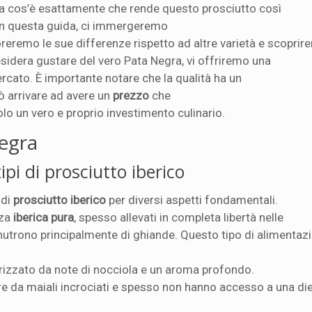
Ma cos’è esattamente che rende questo prosciutto così
In questa guida, ci immergeremo
loreremo le sue differenze rispetto ad altre varietà e scopri
esidera gustare del vero Pata Negra, vi offriremo una
rcato. È importante notare che la qualità ha un
uò arrivare ad avere un
prezzo
che
olo un vero e proprio investimento culinario.
egra
ipi di prosciutto iberico
 di
prosciutto iberico
per diversi aspetti fondamentali.
zza
iberica pura
, spesso allevati in completa libertà nelle
i nutrono principalmente di ghiande. Questo tipo di alimentaz
rizzato da note di nocciola e un aroma profondo.
nire da maiali incrociati e spesso non hanno accesso a una di