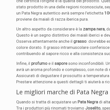
che certifica l’origine e la qualità del prodotto. Que
stato prodotto in una delle regioni riconosciute, se
un Pata Negra autentico avrà sempre l’etichetta
10
proviene da maiali di razza iberica pura.
Un altro aspetto da considerare è la
zampa nera
, d
Questo è un segno distintivo dei maiali iberici e d
Osserva attentamente anche il
grasso
: dovrebbe e
colore dorato. Il grasso intramuscolare conferisce
contribuendo al sapore ricco e alla consistenza su
Infine, il
profumo
e il
sapore
sono inconfondibili. U
avrà un aroma profondo e complesso, con note di 
Assicurati di degustare il prosciutto a temperatur
Prestare attenzione a questi dettagli ti aiuterà a 
Le migliori marche di Pata Negra
Quando si tratta di acquistare un
Pata Negra
di alt
Tra i produttori più rinomati troviamo
Joselito
, spe