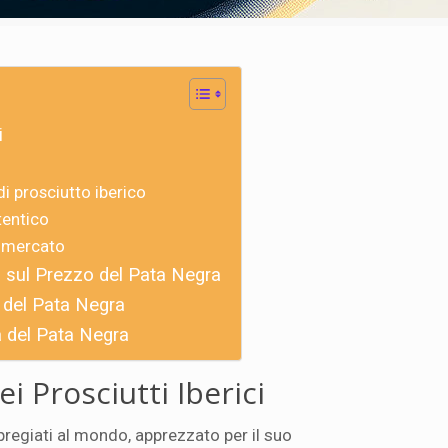
i
di prosciutto iberico
tentico
l mercato
 sul Prezzo del Pata Negra
o del Pata Negra
a del Pata Negra
ei Prosciutti Iberici
pregiati al mondo, apprezzato per il suo