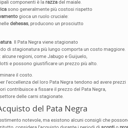
cipali componenti è la
razza
del maiale.
ica
sono generalmente più costosi rispetto
evamento
gioca un ruolo cruciale:
 nelle
dehesas
, producono un prosciutto
natura
. Il Pata Negra viene stagionato
iodo di stagionatura più lungo comporta un costo maggiore.
: alcune regioni, come Jabugo e Guijuelo,
otti e possono giustificare un prezzo più alto.
inare il costo.
per l’eccellenza del loro Pata Negra tendono ad avere prezzi
tori contribuisce a fissare il prezzo del Pata Negra,
settore delle carni stagionate.
’Acquisto del Pata Negra
estimento notevole, ma esistono alcuni consigli che possono
tutto, considera l’acquisto durante i periodi di
sconti
o
pro