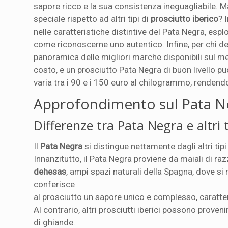
sapore ricco e la sua consistenza ineguagliabile. 
speciale rispetto ad altri tipi di
prosciutto iberico
? 
nelle caratteristiche distintive del Pata Negra, esp
come riconoscerne uno autentico. Infine, per chi d
panoramica delle migliori marche disponibili sul me
costo, e un prosciutto Pata Negra di buon livello p
varia tra i 90 e i 150 euro al chilogrammo, rendend
Approfondimento sul Pata N
Differenze tra Pata Negra e altri t
Il
Pata Negra
si distingue nettamente dagli altri tipi
Innanzitutto, il Pata Negra proviene da maiali di ra
dehesas
, ampi spazi naturali della Spagna, dove s
conferisce
al prosciutto un sapore unico e complesso, caratte
Al contrario, altri prosciutti iberici possono prove
di ghiande.