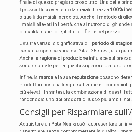
finale di questo pregiato prosciutto. Una delle prin
I prosciutti provenienti da maiali di razza
100% iber
a quelli da maiali incrociati. Anche il
metodo di all
i maiali allevati in libertà, che si nutrono di ghiande
di qualità superiore, il che si riflette nel prezzo.
Un’altra variabile significativa è il
periodo di stagio
per un tempo che varia dai 24 ai 36 mesi, e un per
Anche la
regione di produzione
influisce sul prezzo
sono rinomate per la qualità superiore dei loro prod
Infine, la
marca
e la sua
reputazione
possono determ
Produttori con una lunga tradizione e riconosciuti 
più elevati. In sintesi, la combinazione di questi fat
rendendolo uno dei prodotti di lusso più ambiti nel 
Consigli per Risparmiare sull
Acquistare un
Pata Negra
può rappresentare un inv
risparmiare senza compromettere la qualità. Innanzi