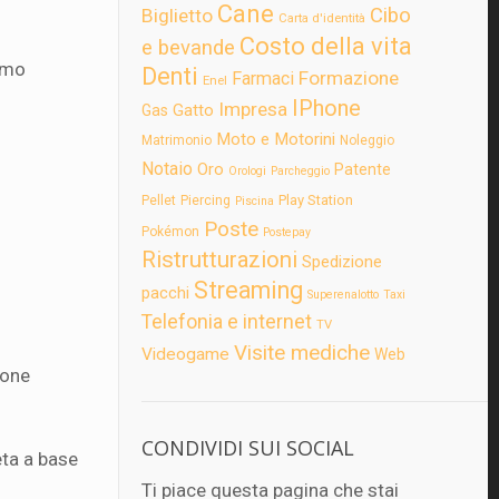
Cane
Cibo
Biglietto
Carta d'identità
Costo della vita
e bevande
remo
Denti
Formazione
Farmaci
Enel
IPhone
Impresa
Gatto
Gas
Moto e Motorini
Matrimonio
Noleggio
Notaio
Oro
Patente
Orologi
Parcheggio
Play Station
Pellet
Piercing
Piscina
Poste
Pokémon
Postepay
Ristrutturazioni
Spedizione
Streaming
pacchi
Superenalotto
Taxi
Telefonia e internet
TV
Visite mediche
Videogame
Web
ione
CONDIVIDI SUI SOCIAL
eta a base
Ti piace questa pagina che stai