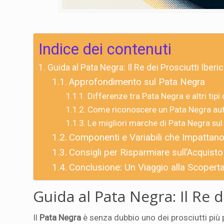
Indice dei contenuti
Guida al Pata Negra: Il Re dei Prosciutti Iberic
Approfondimento sul Pata Negra
Differenze tra Pata Negra e altri tipi 
Come riconoscere un Pata Negra au
Le migliori marche di Pata Negra su
Componenti e Variabili che Impattano
Consigli per Risparmiare sull’Acquist
Conclusione: Un Viaggio alla Scopert
Guida al Pata Negra: Il Re d
Il
Pata Negra
è senza dubbio uno dei prosciutti più 