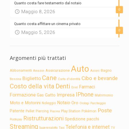
Quanto costa fare testamento dal notaio
0
Maggio 8, 2026
Quanto costa affittare un cinema privato
0
Maggio 5, 2026
Argomenti più trattati
Auto
Assicurazione
Abbonamenti
Bagno
Azioni
Amazon
Cane
Cibo e bevande
Biglietto
Carta d'identità
Benzina
Costo della vita
Denti
Farmaci
Enel
IPhone
Formazione
Impresa
Gatto
Gas
Matrimonio
Notaio
Moto e Motorini
Oro
Noleggio
Orologi
Parcheggio
Poste
Patente
Play Station
Pellet
Piercing
Pokémon
Piscina
Ristrutturazioni
Spedizione pacchi
Postepay
Streaming
Telefonia e internet
TV
Superenalotto
Taxi