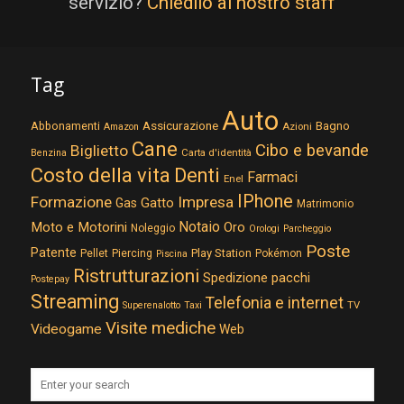
servizio?
Chiedilo al nostro staff
Tag
Auto
Assicurazione
Abbonamenti
Bagno
Azioni
Amazon
Cane
Cibo e bevande
Biglietto
Carta d'identità
Benzina
Costo della vita
Denti
Farmaci
Enel
IPhone
Formazione
Impresa
Gatto
Gas
Matrimonio
Notaio
Moto e Motorini
Oro
Noleggio
Orologi
Parcheggio
Poste
Patente
Play Station
Pellet
Piercing
Pokémon
Piscina
Ristrutturazioni
Spedizione pacchi
Postepay
Streaming
Telefonia e internet
TV
Superenalotto
Taxi
Visite mediche
Videogame
Web