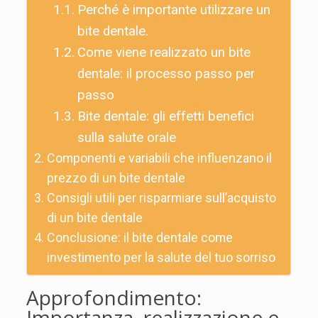
Perché è importante utilizzare un
bite dentale.
Come viene realizzato un bite
dentale: il processo passo per
passo
Bite dentale: gli effetti benefici
sulla salute orale
Componenti e variabili che influenzano il
prezzo di un bite dentale
Consigli utili per risparmiare sull’acquisto
di un bite dentale
Conclusione: il bite dentale come
investimento per la salute del tuo sorriso
Approfondimento:
Importanza, realizzazione e