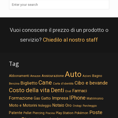
Vuoi conoscere il prezzo di un prodotto o
servizio?
Chiedilo al nostro staff
Tag
Auto
Assicurazione
Abbonamenti
Bagno
Azioni
Amazon
Cane
Cibo e bevande
Biglietto
Carta d'identità
Benzina
Costo della vita
Denti
Farmaci
Enel
IPhone
Formazione
Impresa
Gatto
Gas
Matrimonio
Notaio
Moto e Motorini
Oro
Noleggio
Orologi
Parcheggio
Poste
Patente
Play Station
Pellet
Piercing
Pokémon
Piscina