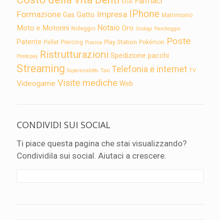
Farmaci
Enel
IPhone
Formazione
Impresa
Gatto
Gas
Matrimonio
Notaio
Moto e Motorini
Oro
Noleggio
Orologi
Parcheggio
Poste
Patente
Play Station
Pellet
Piercing
Pokémon
Piscina
Ristrutturazioni
Spedizione pacchi
Postepay
Streaming
Telefonia e internet
TV
Superenalotto
Taxi
Visite mediche
Videogame
Web
CONDIVIDI SUI SOCIAL
Ti piace questa pagina che stai visualizzando?
Condividila sui social. Aiutaci a crescere.