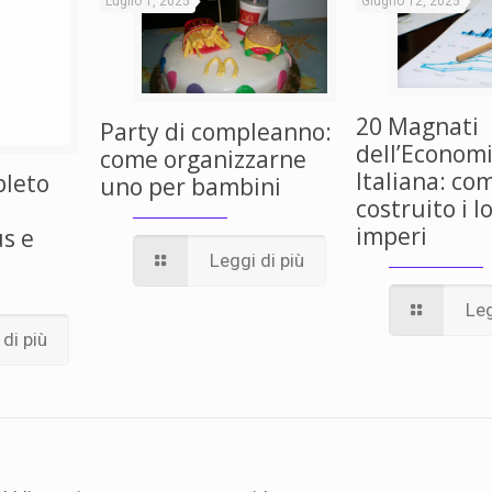
Luglio 1, 2025
Giugno 12, 2025
20 Magnati
Party di compleanno:
dell’Econom
come organizzarne
Italiana: c
pleto
uno per bambini
costruito i l
imperi
us e
Leggi di più
Leg
di più