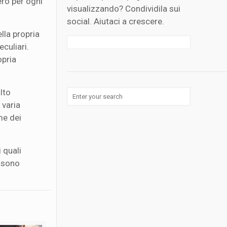
ero per ogni
visualizzando? Condividila sui
social. Aiutaci a crescere.
lla propria
eculiari.
opria
lto
 varia
me dei
 i quali
ossono