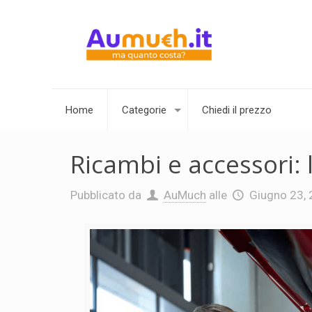
Home
Categorie
Chiedi il prezzo
Ricambi e accessori: 
Pubblicato da
AuMuch
alle
Giugno 23,