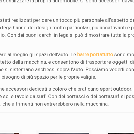
personalizzare la propria automobile. Ci sono accessori davv
ti realizzati per dare un tocco più personale all’aspetto de
in lega hanno dei design molto particolari, più accattivanti e p
io. Con dei buoni cerchi in lega si può dimostrare tutta la pr
e al meglio gli spazi dell’auto. Le
barre portatutto
sono mo
l tetto della macchina, e consentono di trasportare oggetti di
che si sistemano anch’essi sopra l’auto. Possiamo vederli co
a bisogno di più spazio per le proprie valigie.
che accessori dedicati a coloro che praticano
sport outdoor
,
sci e tavole da surf. Con dei portasci o dei portasurf si p
 che altrimenti non entrerebbero nella macchina.