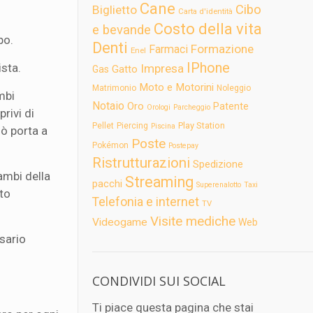
Cane
Cibo
Biglietto
Carta d'identità
Costo della vita
e bevande
po.
Denti
Formazione
Farmaci
Enel
IPhone
ista.
Impresa
Gatto
Gas
Moto e Motorini
Matrimonio
Noleggio
mbi
Notaio
Oro
Patente
Orologi
Parcheggio
rivi di
Play Station
Pellet
Piercing
Piscina
iò porta a
Poste
Pokémon
Postepay
Ristrutturazioni
Spedizione
cambi della
Streaming
pacchi
Superenalotto
Taxi
lto
Telefonia e internet
TV
Visite mediche
Videogame
Web
sario
CONDIVIDI SUI SOCIAL
Ti piace questa pagina che stai