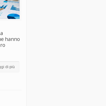
ia
ome hanno
oro
gi di più