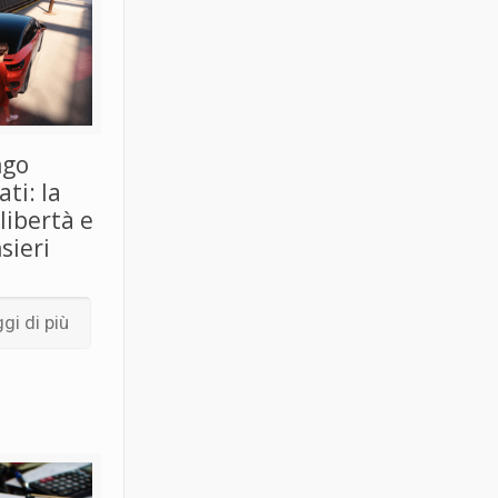
ngo
ti: la
libertà e
sieri
gi di più