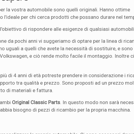
per la vostra automobile sono quelli originali. Hanno ottime
ono l’ideale per chi cerca prodotti che possano durare nel tem
 l’obiettivo di rispondere alle esigenze di qualsiasi automobil
ne da pochi anni vi suggeriamo di optare per la linea di rica
 uguali a quelli che avete la necessità di sostituire, e sono p
Volkswagen, e ciò rende molto facile il montaggio. Inoltre c
più di 4 anni di età potreste prendere in considerazione i ri
apporto tra qualità e prezzo. Sono proposti ad un prezzo mo
o di materiali e fattura.
icambi
Original Classic Parts
. In questo modo non sarà neces
si abbia bisogno di pezzi di ricambio per la propria macchina.