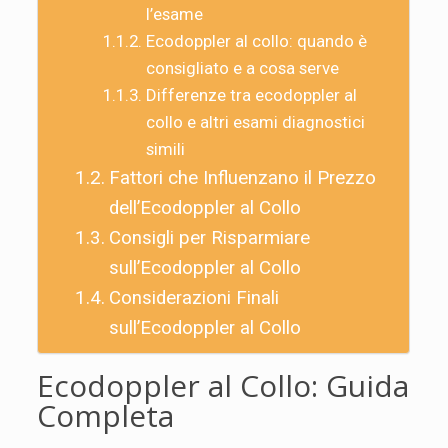
l’esame
Ecodoppler al collo: quando è
consigliato e a cosa serve
Differenze tra ecodoppler al
collo e altri esami diagnostici
simili
Fattori che Influenzano il Prezzo
dell’Ecodoppler al Collo
Consigli per Risparmiare
sull’Ecodoppler al Collo
Considerazioni Finali
sull’Ecodoppler al Collo
Ecodoppler al Collo: Guida
Completa