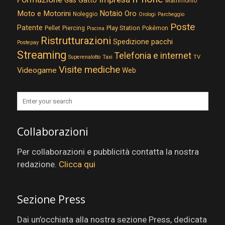
Matrimonio
Notaio
Moto e Motorini
Oro
Noleggio
Orologi
Parcheggio
Poste
Patente
Play Station
Pellet
Piercing
Pokémon
Piscina
Ristrutturazioni
Spedizione pacchi
Postepay
Streaming
Telefonia e internet
TV
Superenalotto
Taxi
Visite mediche
Videogame
Web
Collaborazioni
Per collaborazioni e pubblicità contatta la nostra
redazione.
Clicca qui
Sezione Press
Dai un’occhiata alla nostra sezione Press, dedicata