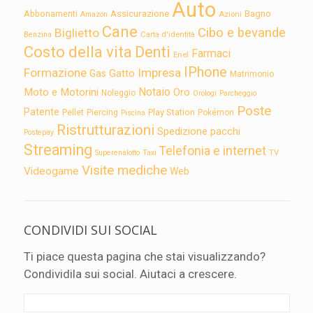
Auto
Assicurazione
Abbonamenti
Bagno
Azioni
Amazon
Cane
Cibo e bevande
Biglietto
Carta d'identità
Benzina
Costo della vita
Denti
Farmaci
Enel
IPhone
Formazione
Impresa
Gatto
Gas
Matrimonio
Notaio
Moto e Motorini
Oro
Noleggio
Orologi
Parcheggio
Poste
Patente
Play Station
Pellet
Piercing
Pokémon
Piscina
Ristrutturazioni
Spedizione pacchi
Postepay
Streaming
Telefonia e internet
TV
Superenalotto
Taxi
Visite mediche
Videogame
Web
CONDIVIDI SUI SOCIAL
Ti piace questa pagina che stai visualizzando?
Condividila sui social. Aiutaci a crescere.