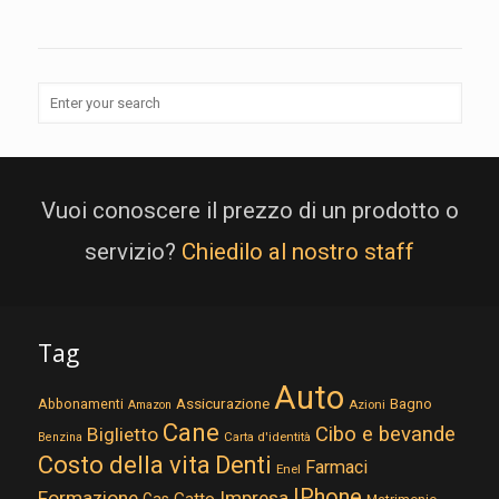
Vuoi conoscere il prezzo di un prodotto o
servizio?
Chiedilo al nostro staff
Tag
Auto
Assicurazione
Abbonamenti
Bagno
Azioni
Amazon
Cane
Cibo e bevande
Biglietto
Carta d'identità
Benzina
Costo della vita
Denti
Farmaci
Enel
IPhone
Formazione
Impresa
Gatto
Gas