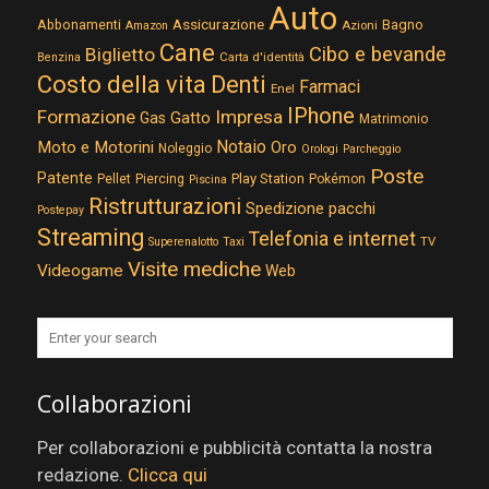
Auto
Assicurazione
Abbonamenti
Bagno
Azioni
Amazon
Cane
Cibo e bevande
Biglietto
Carta d'identità
Benzina
Costo della vita
Denti
Farmaci
Enel
IPhone
Formazione
Impresa
Gatto
Gas
Matrimonio
Notaio
Moto e Motorini
Oro
Noleggio
Orologi
Parcheggio
Poste
Patente
Play Station
Pellet
Piercing
Pokémon
Piscina
Ristrutturazioni
Spedizione pacchi
Postepay
Streaming
Telefonia e internet
TV
Superenalotto
Taxi
Visite mediche
Videogame
Web
Collaborazioni
Per collaborazioni e pubblicità contatta la nostra
redazione.
Clicca qui