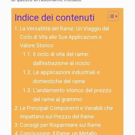
Indice dei contenuti
La Versatilità del Rame: Un Viaggio dal
Ciclo di Vita alle Sue Applicazioni e
Valore Storico
Il ciclo di vita del rame:
dall’estrazione al riciclo
Le applicazioni industriali e
domestiche del rame
L’andamento storico del prezzo
del rame al grammo
Le Principali Componenti e Variabili che
Impattano sul Prezzo del Rame
Consigli per Risparmiare sul Rame
Conclusione: Il Rame, un Metallo