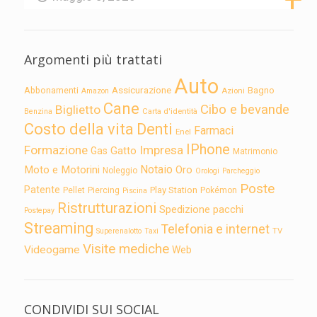
Argomenti più trattati
Auto
Assicurazione
Abbonamenti
Bagno
Azioni
Amazon
Cane
Cibo e bevande
Biglietto
Carta d'identità
Benzina
Costo della vita
Denti
Farmaci
Enel
IPhone
Formazione
Impresa
Gatto
Gas
Matrimonio
Notaio
Moto e Motorini
Oro
Noleggio
Orologi
Parcheggio
Poste
Patente
Play Station
Pellet
Piercing
Pokémon
Piscina
Ristrutturazioni
Spedizione pacchi
Postepay
Streaming
Telefonia e internet
TV
Superenalotto
Taxi
Visite mediche
Videogame
Web
CONDIVIDI SUI SOCIAL