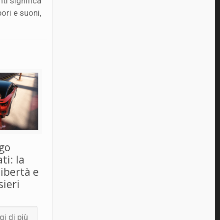
ti significa
ori e suoni,
go
ti: la
libertà e
sieri
i di più