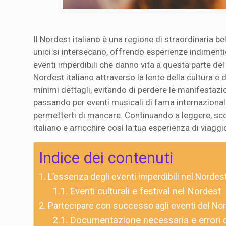
Il Nordest italiano è una regione di straordinaria be
unici si intersecano, offrendo esperienze indimentic
eventi imperdibili che danno vita a questa parte del
Nordest italiano attraverso la lente della cultura e d
minimi dettagli, evitando di perdere le manifestazioni
passando per eventi musicali di fama internaziona
permetterti di mancare. Continuando a leggere, sc
italiano e arricchire così la tua esperienza di viaggio 
Indice dei contenuti
L’essenza degli eventi imperdibili nel Nordest
Eventi culturali e festival nel Nordest
Partecipare con successo agli eventi del No
Documentazione necessaria e errori d