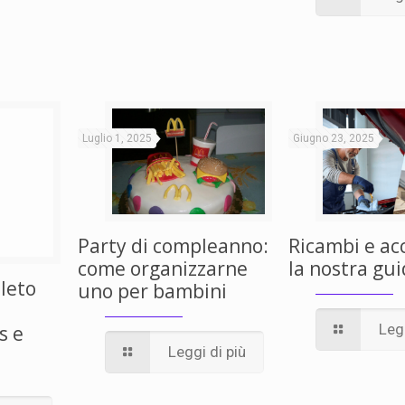
Luglio 1, 2025
Giugno 23, 2025
Party di compleanno:
Ricambi e ac
come organizzarne
la nostra gu
pleto
uno per bambini
Legg
s e
Leggi di più