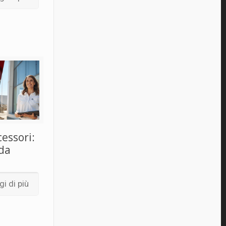
cessori:
ida
i di più