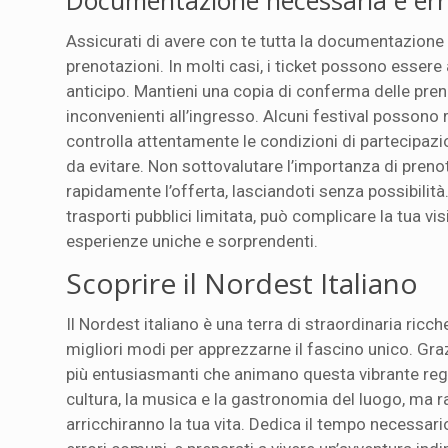
Documentazione necessaria e erro
Assicurati di avere con te tutta la documentazione n
prenotazioni. In molti casi, i ticket possono essere a
anticipo. Mantieni una copia di conferma delle prenot
inconvenienti all’ingresso. Alcuni festival possono 
controlla attentamente le condizioni di partecipazion
da evitare. Non sottovalutare l’importanza di prenot
rapidamente l’offerta, lasciandoti senza possibilità.
trasporti pubblici limitata, può complicare la tua visi
esperienze uniche e sorprendenti.
Scoprire il Nordest Italiano
Il Nordest italiano è una terra di straordinaria ricch
migliori modi per apprezzarne il fascino unico. Gr
più entusiasmanti che animano questa vibrante regio
cultura, la musica e la gastronomia del luogo, ma 
arricchiranno la tua vita. Dedica il tempo necessario 