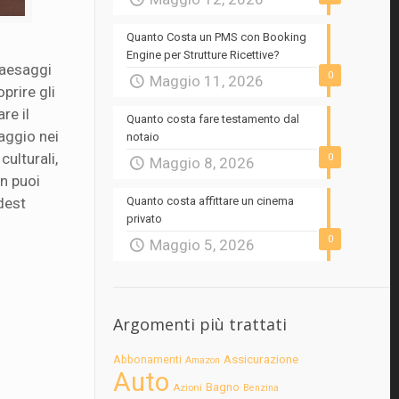
Quanto Costa un PMS con Booking
Engine per Strutture Ricettive?
 paesaggi
0
Maggio 11, 2026
prire gli
re il
Quanto costa fare testamento dal
iaggio nei
notaio
culturali,
0
Maggio 8, 2026
n puoi
dest
Quanto costa affittare un cinema
privato
0
Maggio 5, 2026
Argomenti più trattati
Assicurazione
Abbonamenti
Amazon
Auto
Bagno
Azioni
Benzina