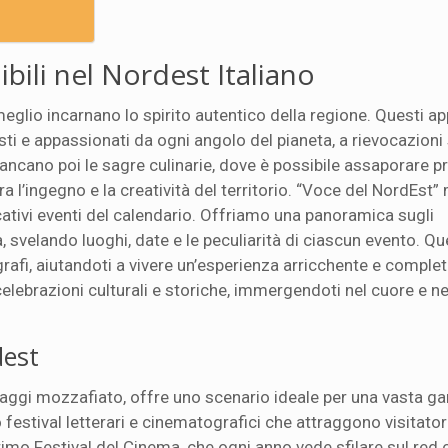
bili nel Nordest Italiano
e meglio incarnano lo spirito autentico della regione. Questi 
isti e appassionati da ogni angolo del pianeta, a rievocazioni
ncano poi le sagre culinarie, dove è possibile assaporare pro
ra l’ingegno e la creatività del territorio. “Voce del NordEst”
ficativi eventi del calendario. Offriamo una panoramica sugli
velando luoghi, date e le peculiarità di ciascun evento. Qu
rafi, aiutandoti a vivere un’esperienza arricchente e complet
elebrazioni culturali e storiche, immergendoti nel cuore e ne
dest
paesaggi mozzafiato, offre uno scenario ideale per una vasta 
 festival letterari e cinematografici che attraggono visitatori
mo Festival del Cinema, che ogni anno vede sfilare sul red c