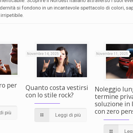
menticabile. Scoprire il Nordest italiano attraverso i suoi even
rnità si fondono in un incantevole spettacolo di colori, sap
rripetibile.
Novembre 14, 2025
Novembre 11, 2025
ro per
Quanto costa vestirsi
Noleggio lun
con lo stile rock?
termine priva
soluzione in 
con zero pen
di più
Leggi di più
Legg