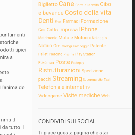
Cane
Cibo
Biglietto
Carta d'identità
Costo della vita
e bevande
Denti
Formazione
Farmaci
Enel
IPhone
Impresa
Gatto
Gas
appuntamenti
Moto e Motorini
Matrimonio
Noleggio
 storiche
Notaio
Oro
Patente
Orologi
Parcheggio
dotti tipici
Play Station
Pellet
Piercing
Piscina
 mira a
Poste
Pokémon
Postepay
Ristrutturazioni
Spedizione
este
Streaming
pacchi
a.
Superenalotto
Taxi
Telefonia e internet
ll’anima del
TV
Visite mediche
Videogame
Web
gamma di
CONDIVIDI SUI SOCIAL
 da tutto il
Ti piace questa pagina che stai
arpet i