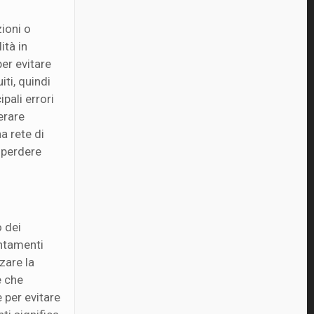
zioni o
ità in
per evitare
iti, quindi
pali errori
erare
a rete di
i perdere
o dei
untamenti
zare la
e che
e per evitare