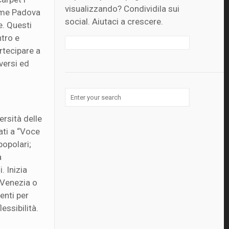
visualizzando? Condividila sui
come Padova
social. Aiutaci a crescere.
e. Questi
ntro e
artecipare a
lversi ed
ersità delle
ati a “Voce
popolari;
a
. Inizia
 Venezia o
enti per
essibilità.