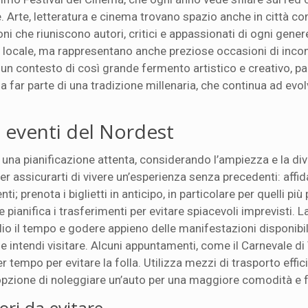
le. Arte, letteratura e cinema trovano spazio anche in città 
oni che riuniscono autori, critici e appassionati di ogni gener
e locale, ma rappresentano anche preziose occasioni di inco
 In un contesto di così grande fermento artistico e creativo, p
 a far parte di una tradizione millenaria, che continua ad evo
i eventi del Nordest
e una pianificazione attenta, considerando l’ampiezza e la div
er assicurarti di vivere un’esperienza senza precedenti: affid
; prenota i biglietti in anticipo, in particolare per quelli più 
 e pianifica i trasferimenti per evitare spiacevoli imprevisti. L
io il tempo e godere appieno delle manifestazioni disponibili
e intendi visitare. Alcuni appuntamenti, come il Carnevale di
 tempo per evitare la folla. Utilizza mezzi di trasporto effici
pzione di noleggiare un’auto per una maggiore comodità e fl