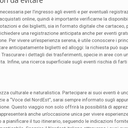
ri da evitare
ecessaria per l’ingresso agli eventi e per eventuali registra
cquistati online, quindi è importante verificarne la disponibil
azioni e dei biglietti, sia in formato digitale che cartaceo, 
richiedere una registrazione anticipata anche per eventi gratu
e. Per vivere un’esperienza serena, è utile conoscere i princi
are anticipatamente biglietti ed alloggi: la richiesta può sup
 Trascurare i dettagli dei trasferimenti, specie in aree con un
ta. Infine, una ricerca superficiale sugli eventi rischia di fart
ezza culturale e naturalistica. Partecipare ai suoi eventi è un
azie a “Voce del NordEst”, sarai sempre informato sugli app
ne. Questo viaggio non solo offrirà la possibilità di apprez
rappresenterà anche un’occasione unica per vivere esperienz
a pianificare il tuo itinerario, seguendo le indicazioni fornit