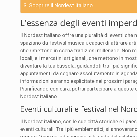
Scoprire il Nordest Italiano
L’essenza degli eventi imperdi
Il Nordest italiano offre una pluralità di eventi ch
spaziano da festival musicali, capaci di attirare art
che rimettono in scena tradizioni millenarie. Non ma
locali, e i mercatini artigianali, che mettono in most
diventare la tua bussola, guidandoti tra i più signi
appuntamenti da segnare assolutamente in agenda, s
informazioni saranno esplicitate nei prossimi parag
Pianificando con cura, potrai partecipare a queste c
Nordest italiano.
Eventi culturali e festival nel Nor
Il Nordest italiano, con le sue città storiche e i 
eventi culturali. Tra i più emblematici, si annoverano
mondo. Venezia, ad esempio, è la sede del celeberri