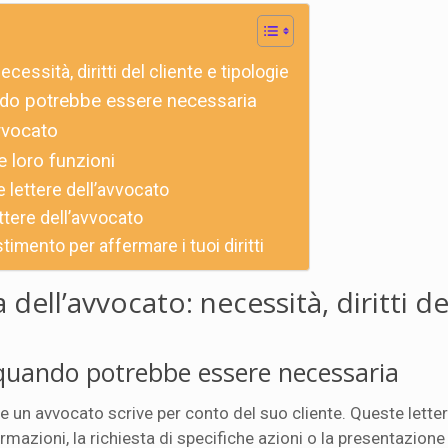
cessità, diritti del cliente e tipologie
ando potrebbe essere necessaria
avvocato
le loro funzioni
e lettere dell’avvocato
ettere dell’avvocato
timento per affermare i tuoi diritti
dell’avvocato: necessità, diritti de
e quando potrebbe essere necessaria
 un avvocato scrive per conto del suo cliente. Queste lett
ormazioni, la richiesta di specifiche azioni o la presentazione