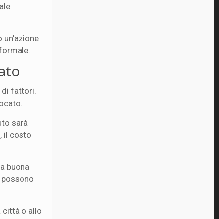
ale
to un’azione
 formale.
cato
i fattori.
vocato.
sto sarà
 il costo
na buona
za possono
città o allo