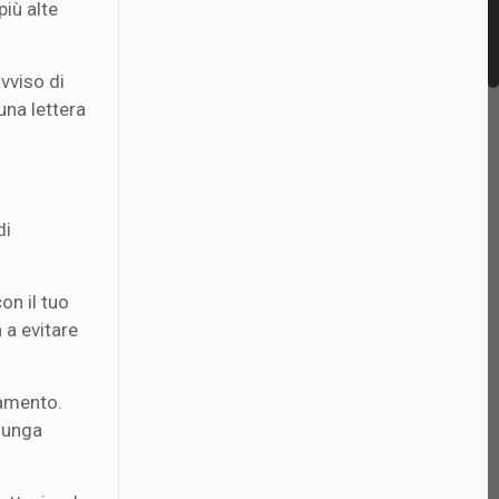
più alte
vviso di
una lettera
di
on il tuo
 a evitare
iamento.
 lunga