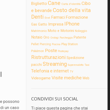
Cane
Cibo
Biglietto
Carta d'identità
Costo della vita
e bevande
Denti
Formazione
Farmaci
Enel
IPhone
Impresa
Gatto
Gas
Moto e Motorini
Matrimonio
Noleggio
Notaio
Oro
Patente
Orologi
Parcheggio
Play Station
Pellet
Piercing
Piscina
Poste
Pokémon
Postepay
Ristrutturazioni
Spedizione
Streaming
pacchi
Superenalotto
Taxi
Telefonia e internet
l
TV
Visite mediche
Videogame
Web
CONDIVIDI SUI SOCIAL
ere possono
 di un caso
Ti piace questa pagina che stai