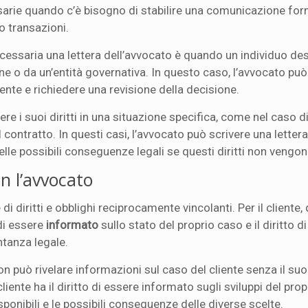
sarie quando c’è bisogno di stabilire una comunicazione form
o transazioni.
ssaria una lettera dell’avvocato è quando un individuo de
e o da un’entità governativa. In questo caso, l’avvocato può
ente e richiedere una revisione della decisione.
re i suoi diritti in una situazione specifica, come nel caso d
 contratto. In questi casi, l’avvocato può scrivere una lettera
delle possibili conseguenze legali se questi diritti non vengon
on l’avvocato
di diritti e obblighi reciprocamente vincolanti. Per il cliente,
o di essere
informato
sullo stato del proprio caso e il diritto d
ntanza legale.
 non può rivelare informazioni sul caso del cliente senza il s
cliente ha il diritto di essere informato sugli sviluppi del pro
sponibili e le possibili conseguenze delle diverse scelte.