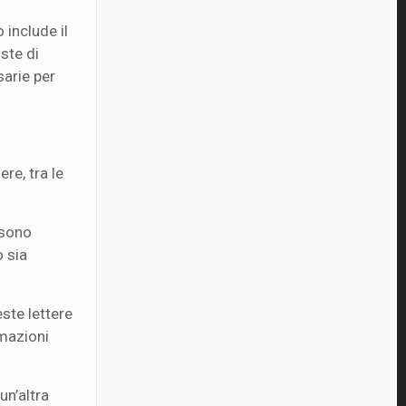
 include il
oste di
sarie per
re, tra le
 sono
o sia
este lettere
rmazioni
un’altra