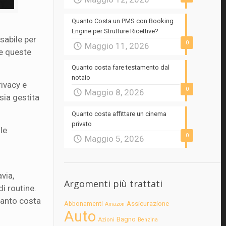
Quanto Costa un PMS con Booking
Engine per Strutture Ricettive?
sabile per
0
Maggio 11, 2026
re queste
Quanto costa fare testamento dal
notaio
rivacy e
0
Maggio 8, 2026
sia gestita
Quanto costa affittare un cinema
privato
le
0
Maggio 5, 2026
via,
Argomenti più trattati
i routine.
anto costa
Assicurazione
Abbonamenti
Amazon
Auto
Bagno
Azioni
Benzina