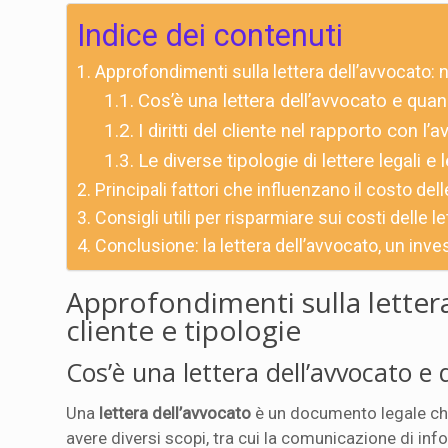
Indice dei contenuti
Approfondimenti sulla lettera dell’avvocato: ne
Cos’è una lettera dell’avvocato e qu
I diritti del cliente nel rapporto con l’
Le diverse tipologie di lettere legali e 
Principali fattori che influenzano il costo dell
Consigli utili per risparmiare sui costi delle l
Conclusione: la lettera dell’avvocato, un inves
Approfondimenti sulla lettera 
cliente e tipologie
Cos’è una lettera dell’avvocato 
Una
lettera dell’avvocato
è un documento legale che
avere diversi scopi, tra cui la comunicazione di inf