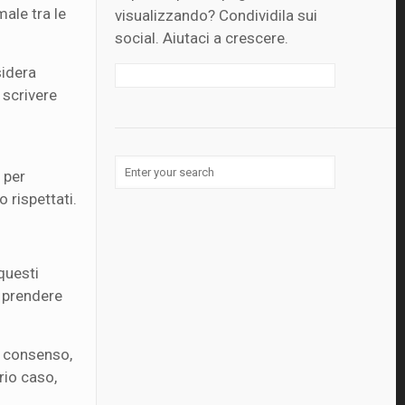
ale tra le
visualizzando? Condividila sui
social. Aiutaci a crescere.
sidera
 scrivere
i
 per
o rispettati.
 questi
i prendere
uo consenso,
prio caso,