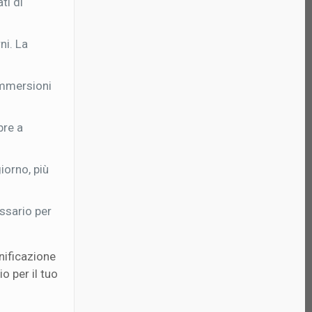
ti di
ni. La
 immersioni
bre a
iorno, più
ssario per
anificazione
o per il tuo