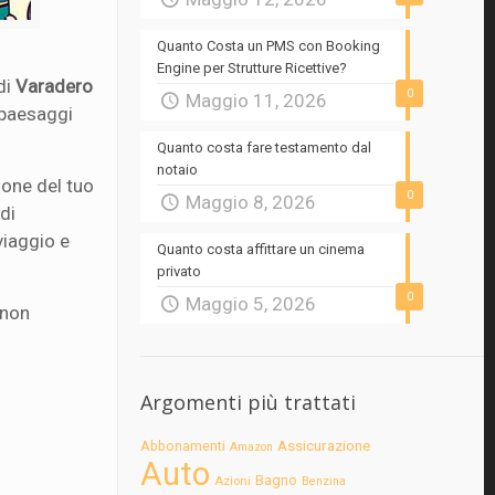
Quanto Costa un PMS con Booking
Engine per Strutture Ricettive?
 di
Varadero
0
Maggio 11, 2026
, paesaggi
Quanto costa fare testamento dal
notaio
ione del tuo
0
Maggio 8, 2026
 di
viaggio e
Quanto costa affittare un cinema
privato
0
Maggio 5, 2026
non
Argomenti più trattati
Assicurazione
Abbonamenti
Amazon
Auto
Bagno
Azioni
Benzina