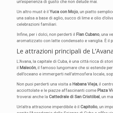
un’esperienza di gusto che non delude mai.
Un altro must è il
Yuca con Mojo
, un piatto sempli
una salsa a base di aglio, succo di lime e olio d’ol
celebrazioni familiari.
Infine, per i dolci, non perderti il
Flan Cubano
, una 
aromatizzato con latte condensato e vaniglia. È il p
Le attrazioni principali de L’Avan
L’Avana, la capitale di Cuba, è una città ricca di st
il
Malecón
, il famoso lungomare che si estende per 
dell’oceano e immergerti nell’atmosfera locale, sop
Non puoi perderti una visita a
Habana Vieja
, il cen
acciottolate e le piazze affascinanti come
Plaza Vi
troverai anche la
Cattedrale di San Cristóbal
, un m
Un’altra attrazione imperdibile è il
Capitolio
, un imp