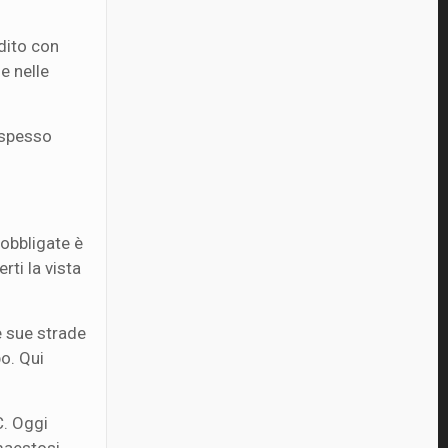
dito con
e nelle
 spesso
 obbligate è
rti la vista
e sue strade
o. Qui
C. Oggi