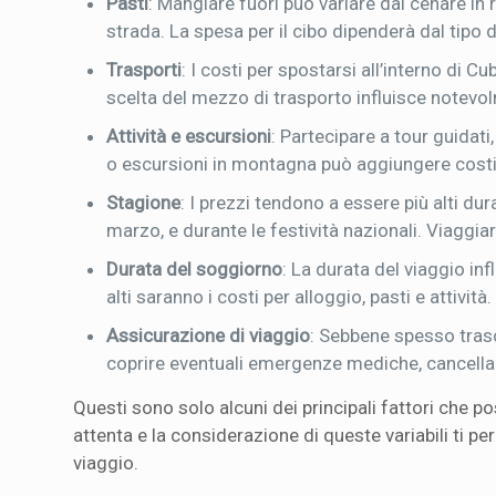
Pasti
: Mangiare fuori può variare dal cenare in 
strada. La spesa per il cibo dipenderà dal tipo d
Trasporti
: I costi per spostarsi all’interno di Cu
scelta del mezzo di trasporto influisce notevo
Attività e escursioni
: Partecipare a tour guidati
o escursioni in montagna può aggiungere costi 
Stagione
: I prezzi tendono a essere più alti du
marzo, e durante le festività nazionali. Viaggia
Durata del soggiorno
: La durata del viaggio in
alti saranno i costi per alloggio, pasti e attività.
Assicurazione di viaggio
: Sebbene spesso trasc
coprire eventuali emergenze mediche, cancellazi
Questi sono solo alcuni dei principali fattori che p
attenta e la considerazione di queste variabili ti p
viaggio.