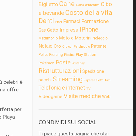
Cane
Cibo
Biglietto
Carta d'identità
Costo della vita
e bevande
Denti
Formazione
Farmaci
Enel
IPhone
Impresa
Gatto
Gas
Moto e Motorini
Matrimonio
Noleggio
Notaio
Oro
Patente
Orologi
Parcheggio
Play Station
Pellet
Piercing
Piscina
Poste
Pokémon
Postepay
Ristrutturazioni
Spedizione
Streaming
pacchi
Superenalotto
Taxi
ù celebri è
Telefonia e internet
TV
 ma offre
Visite mediche
Videogame
Web
erfetta per
o Playa
CONDIVIDI SUI SOCIAL
Ti piace questa pagina che stai