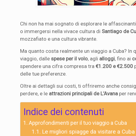
Chi non ha mai sognato di esplorare le affascinant
o immergersi nella vivace cultura di
Santiago de C
mozzafiato e una cultura vibrante.
Ma quanto costa realmente un viaggio a Cuba? In que
viaggio, dalle
spese per il volo
, agli
alloggi
, fino ai
c
spendere una cifra compresa tra
€1.200 e €2.500
p
delle tue preferenze.
Oltre ai dettagli sui costi, ti offriremo anche consigl
perdere, e le
attrazioni principali de L’Avana
per rend
Indice dei contenuti
Approfondimenti per il tuo viaggio a Cuba
Le migliori spiagge da visitare a Cuba