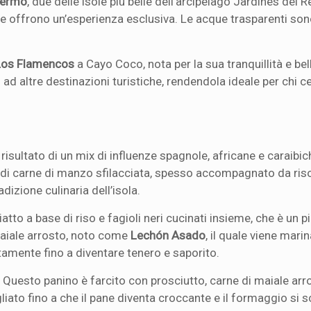
lermo
, due delle isole più belle dell’arcipelago Jardines del R
he offrono un’esperienza esclusiva. Le acque trasparenti son
Los Flamencos
a Cayo Coco, nota per la sua tranquillità e be
ad altre destinazioni turistiche, rendendola ideale per chi c
 risultato di un mix di influenze spagnole, africane e caraibic
 di carne di manzo sfilacciata, spesso accompagnato da riso
dizione culinaria dell’isola.
piatto a base di riso e fagioli neri cucinati insieme, che è un p
maiale arrosto, noto come
Lechón Asado
, il quale viene mari
tamente fino a diventare tenero e saporito.
. Questo panino è farcito con prosciutto, carne di maiale arr
liato fino a che il pane diventa croccante e il formaggio si sc