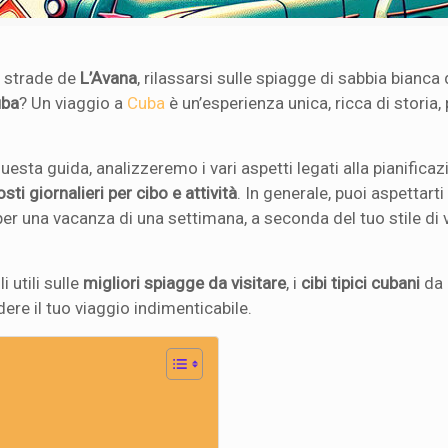
i strade de
L’Avana
, rilassarsi sulle spiagge di sabbia bianca
uba
? Un viaggio a
Cuba
è un’esperienza unica, ricca di storia
sta guida, analizzeremo i vari aspetti legati alla pianificaz
osti giornalieri per cibo e attività
. In generale, puoi aspettarti
er una vacanza di una settimana, a seconda del tuo stile di 
i utili sulle
migliori spiagge da visitare
, i
cibi tipici cubani
da 
ere il tuo viaggio indimenticabile.