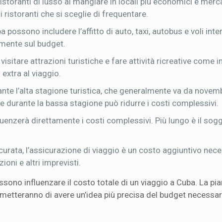
ristoranti di lusso al mangiare in locali più economici e merca
i ristoranti che si sceglie di frequentare.
ba possono includere l’affitto di auto, taxi, autobus e voli inter
lmente sul budget.
, visitare attrazioni turistiche e fare attività ricreative come
extra al viaggio.
rante l’alta stagione turistica, che generalmente va da novem
re durante la bassa stagione può ridurre i costi complessivi.
fluenzerà direttamente i costi complessivi. Più lungo è il sogg
urata, l’assicurazione di viaggio è un costo aggiuntivo nece
oni e altri imprevisti.
ossono influenzare il costo totale di un viaggio a Cuba. La pi
ermetteranno di avere un’idea più precisa del budget necessari