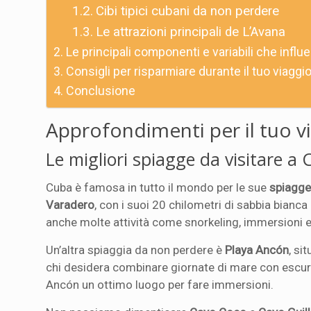
Cibi tipici cubani da non perdere
Le attrazioni principali de L’Avana
Le principali componenti e variabili che influ
Consigli per risparmiare durante il tuo viaggi
Conclusione
Approfondimenti per il tuo v
Le migliori spiagge da visitare a
Cuba è famosa in tutto il mondo per le sue
spiagge
Varadero
, con i suoi 20 chilometri di sabbia bianc
anche molte attività come snorkeling, immersioni e
Un’altra spiaggia da non perdere è
Playa Ancón
, si
chi desidera combinare giornate di mare con escursi
Ancón un ottimo luogo per fare immersioni.