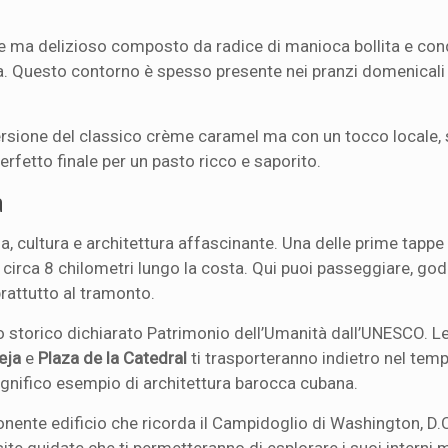
ce ma delizioso composto da radice di manioca bollita e con
iva. Questo contorno è spesso presente nei pranzi domenicali 
versione del classico crème caramel ma con un tocco locale,
erfetto finale per un pasto ricco e saporito.
a
oria, cultura e architettura affascinante. Una delle prime tappe
circa 8 chilometri lungo la costa. Qui puoi passeggiare, gode
rattutto al tramonto.
tro storico dichiarato Patrimonio dell’Umanità dall’UNESCO. L
eja
e
Plaza de la Catedral
ti trasporteranno indietro nel temp
agnifico esempio di architettura barocca cubana.
onente edificio che ricorda il Campidoglio di Washington, D.