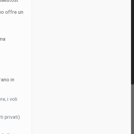
maestosi.
eo offre un
una
rano in
e, i voli
ti privati).