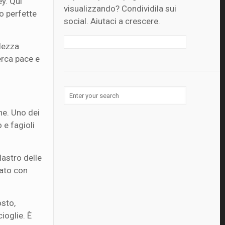
ey. Qui
visualizzando? Condividila sui
o perfette
social. Aiutaci a crescere.
llezza
erca pace e
he. Uno dei
 e fagioli
ilastro delle
nato con
osto,
ioglie. È