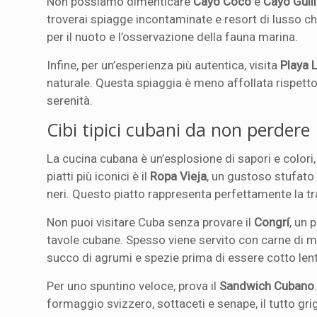
Non possiamo dimenticare
Cayo Coco
e
Cayo Guil
troverai spiagge incontaminate e resort di lusso c
per il nuoto e l’osservazione della fauna marina.
Infine, per un’esperienza più autentica, visita
Playa 
naturale. Questa spiaggia è meno affollata rispetto 
serenità.
Cibi tipici cubani da non perdere
La cucina cubana è un’esplosione di sapori e colori,
piatti più iconici è il
Ropa Vieja
, un gustoso stufato
neri. Questo piatto rappresenta perfettamente la tra
Non puoi visitare Cuba senza provare il
Congrí
, un 
tavole cubane. Spesso viene servito con carne di 
succo di agrumi e spezie prima di essere cotto len
Per uno spuntino veloce, prova il
Sandwich Cubano
formaggio svizzero, sottaceti e senape, il tutto grig