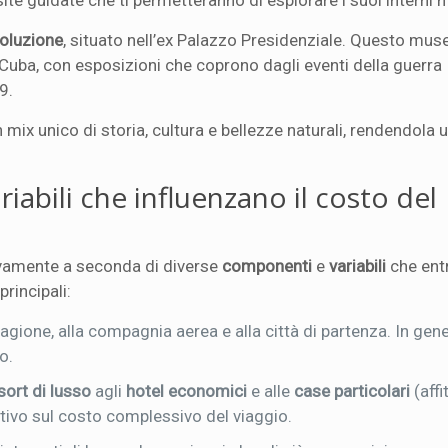
ite guidate che ti permetteranno di esplorare i suoi interni 
voluzione
, situato nell’ex Palazzo Presidenziale. Questo mus
 Cuba, con esposizioni che coprono dagli eventi della guerra
9.
 mix unico di storia, cultura e bellezze naturali, rendendola 
iabili che influenzano il costo del
tivamente a seconda di diverse
componenti
e
variabili
che ent
principali:
stagione, alla compagnia aerea e alla città di partenza. In gener
o.
sort di lusso
agli
hotel economici
e alle
case particolari
(affit
ativo sul costo complessivo del viaggio.