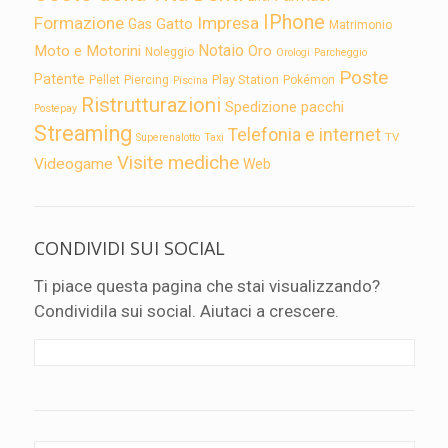
IPhone
Formazione
Impresa
Gatto
Gas
Matrimonio
Notaio
Moto e Motorini
Oro
Noleggio
Orologi
Parcheggio
Poste
Patente
Play Station
Pellet
Piercing
Pokémon
Piscina
Ristrutturazioni
Spedizione pacchi
Postepay
Streaming
Telefonia e internet
TV
Superenalotto
Taxi
Visite mediche
Videogame
Web
CONDIVIDI SUI SOCIAL
Ti piace questa pagina che stai visualizzando?
Condividila sui social. Aiutaci a crescere.