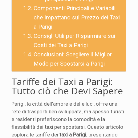
Componenti Principali e Variabili
che Impattano sul Prezzo dei Taxi
a Parigi
Consigli Utili per Risparmiare sui
Costi dei Taxi a Parigi
Conclusioni: Scegliere il Miglior
Modo per Spostarsi a Parigi
Tariffe dei Taxi a Parigi:
Tutto ciò che Devi Sapere
Parigi, la città dell’amore e delle luci, offre una
rete di trasporti ben sviluppata, ma spesso turisti
e residenti preferiscono la comodità e la
flessibilità dei
taxi
per spostarsi. Questo articolo
esplora le tariffe dei
taxi a Parigi
, presentando