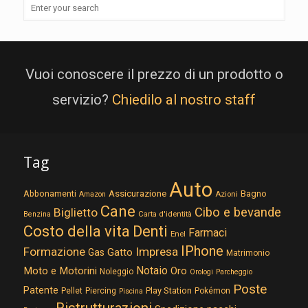
Vuoi conoscere il prezzo di un prodotto o
servizio?
Chiedilo al nostro staff
Tag
Auto
Assicurazione
Abbonamenti
Bagno
Azioni
Amazon
Cane
Cibo e bevande
Biglietto
Carta d'identità
Benzina
Costo della vita
Denti
Farmaci
Enel
IPhone
Formazione
Impresa
Gatto
Gas
Matrimonio
Notaio
Moto e Motorini
Oro
Noleggio
Orologi
Parcheggio
Poste
Patente
Play Station
Pellet
Piercing
Pokémon
Piscina