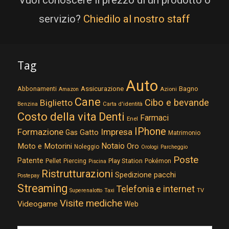
Vuoi conoscere il prezzo di un prodotto o
servizio?
Chiedilo al nostro staff
Tag
Auto
Assicurazione
Abbonamenti
Bagno
Azioni
Amazon
Cane
Cibo e bevande
Biglietto
Carta d'identità
Benzina
Costo della vita
Denti
Farmaci
Enel
IPhone
Formazione
Impresa
Gatto
Gas
Matrimonio
Notaio
Moto e Motorini
Oro
Noleggio
Orologi
Parcheggio
Poste
Patente
Play Station
Pellet
Piercing
Pokémon
Piscina
Ristrutturazioni
Spedizione pacchi
Postepay
Streaming
Telefonia e internet
TV
Superenalotto
Taxi
Visite mediche
Videogame
Web