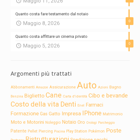
Maggio 11, 2026
Quanto costa fare testamento dal notaio
0
Maggio 8, 2026
Quanto costa affittare un cinema privato
0
Maggio 5, 2026
Argomenti più trattati
Auto
Assicurazione
Abbonamenti
Bagno
Azioni
Amazon
Cane
Cibo e bevande
Biglietto
Carta d'identità
Benzina
Costo della vita
Denti
Farmaci
Enel
IPhone
Formazione
Impresa
Gatto
Gas
Matrimonio
Notaio
Moto e Motorini
Oro
Noleggio
Orologi
Parcheggio
Poste
Patente
Play Station
Pellet
Piercing
Pokémon
Piscina
Ristrutturazioni
Spedizione pacchi