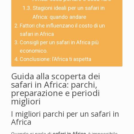
Stagioni ideali per un safari in
Africa: quando andare
Fattori che influenzano il costo di un
safari in Africa
Consigli per un safari in Africa più
economico.
Conclusione: l’Africa ti aspetta
Guida alla scoperta dei
safari in Africa: parchi,
preparazione e periodi
migliori
I migliori parchi per un safari in
Africa
Quando si parla di
safari in Africa
, è impossibile