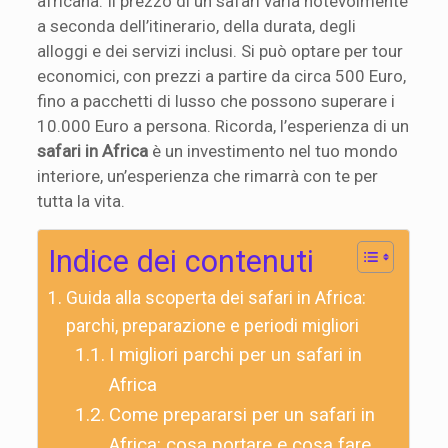
africana. Il prezzo di un safari varia notevolmente
a seconda dell’itinerario, della durata, degli
alloggi e dei servizi inclusi. Si può optare per tour
economici, con prezzi a partire da circa 500 Euro,
fino a pacchetti di lusso che possono superare i
10.000 Euro a persona. Ricorda, l’esperienza di un
safari in Africa
è un investimento nel tuo mondo
interiore, un’esperienza che rimarrà con te per
tutta la vita.
Indice dei contenuti
Guida alla scoperta dei safari in Africa:
parchi, preparazione e periodi migliori
I migliori parchi per un safari in
Africa
Come prepararsi per un safari in
Africa: cosa portare e cosa fare