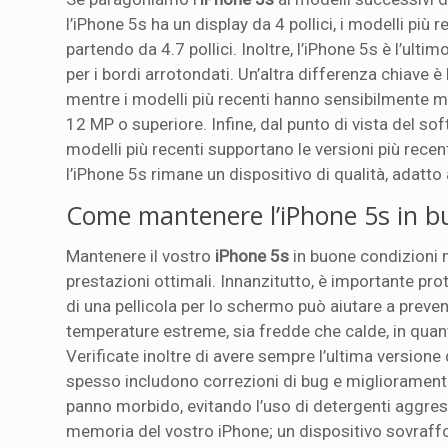
l’iPhone 5s ha un display da 4 pollici, i modelli pi
partendo da 4.7 pollici. Inoltre, l’iPhone 5s è l’ul
per i bordi arrotondati. Un’altra differenza chiave 
mentre i modelli più recenti hanno sensibilmente 
12 MP o superiore. Infine, dal punto di vista del so
modelli più recenti supportano le versioni più rece
l’iPhone 5s rimane un dispositivo di qualità, adatto
Come mantenere l’iPhone 5s in b
Mantenere il vostro
iPhone 5s
in buone condizioni 
prestazioni ottimali. Innanzitutto, è importante prot
di una pellicola per lo schermo può aiutare a preveni
temperature estreme, sia fredde che calde, in quant
Verificate inoltre di avere sempre l’ultima versione
spesso includono correzioni di bug e miglioramenti 
panno morbido, evitando l’uso di detergenti aggress
memoria del vostro iPhone; un dispositivo sovraffoll