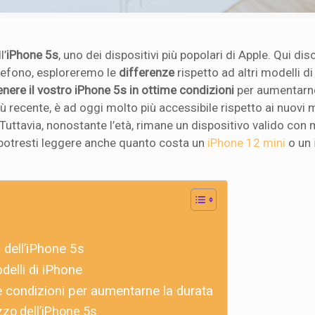
l’
iPhone 5s
, uno dei dispositivi più popolari di Apple. Qui di
lefono, esploreremo le
differenze
rispetto ad altri modelli d
nere il vostro iPhone 5s in ottime condizioni
per aumentarne
 recente, è ad oggi molto più accessibile rispetto ai nuovi m
 Tuttavia, nonostante l’età, rimane un dispositivo valido con
, potresti leggere anche quanto costa un
iPhone 12 mini
o un
à dell’iPhone 5s
odelli di iPhone
 condizioni per aumentarne la durata
zzo dell’iPhone 5s