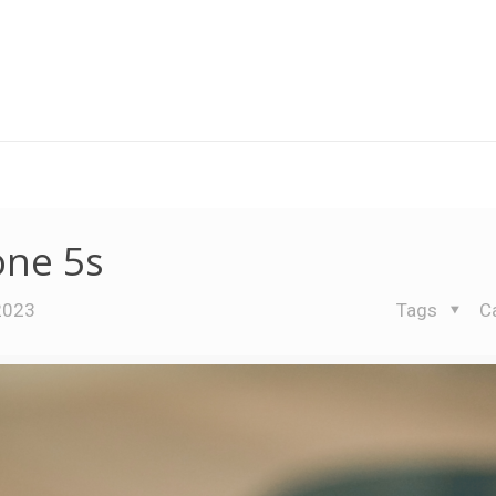
one 5s
2023
Tags
C