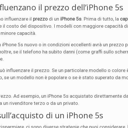
fluenzano il prezzo dell’iPhone 5s
o influenzare il
prezzo
di un
iPhone 5s
. Prima di tutto, la
cap
 il costo del dispositivo. I modelli con maggiore capacità 
n minore capacità.
n iPhone 5s nuovo o in condizioni eccellenti avrà un prezzo p
noltre, se il telefono ha subito danni (come graffi sullo sch
e.
può influenzare il prezzo. Se un particolare modello o colore
io, se un modello non è popolare o se è stato superato da mo
rezzo. Ad esempio, un iPhone 5s acquistato direttamente d
 un rivenditore terzo o da un privato.
 sull’acquisto di un iPhone 5s
risparmiare, ci sono diverse strategie che puoi considerare.