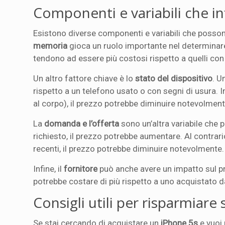
Componenti e variabili che in
Esistono diverse componenti e variabili che posson
memoria
gioca un ruolo importante nel determinare
tendono ad essere più costosi rispetto a quelli co
Un altro fattore chiave è lo
stato del dispositivo
. U
rispetto a un telefono usato o con segni di usura. I
al corpo), il prezzo potrebbe diminuire notevolment
La
domanda e l’offerta
sono un’altra variabile che 
richiesto, il prezzo potrebbe aumentare. Al contrar
recenti, il prezzo potrebbe diminuire notevolmente.
Infine, il
fornitore
può anche avere un impatto sul p
potrebbe costare di più rispetto a uno acquistato da
Consigli utili per risparmiare
Se stai cercando di acquistare un
iPhone 5s
e vuoi 