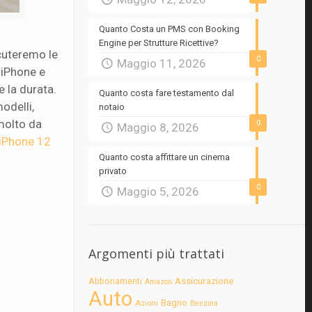
Quanto Costa un PMS con Booking
Engine per Strutture Ricettive?
scuteremo le
0
Maggio 11, 2026
i iPhone e
 la durata.
Quanto costa fare testamento dal
odelli,
notaio
 molto da
0
Maggio 8, 2026
iPhone 12
Quanto costa affittare un cinema
privato
0
Maggio 5, 2026
Argomenti più trattati
Assicurazione
Abbonamenti
Amazon
Auto
Bagno
Azioni
Benzina