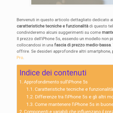
Benvenuti in questo articolo dettagliato dedicato al
caratteristiche tecniche e funzionalità
di questo te
condivideremo alcuni suggerimenti su come
mante
Il prezzo dell’iPhone 5s, essendo un modello non più
collocandosi in una
fascia di prezzo medio-bassa
.
offrire. Se desideri approfondire altri smartphone
Pro
.
Indice dei contenuti
Approfondimento sull’iPhone 5s
Caratteristiche tecniche e funzionalit
Differenze tra l’iPhone 5s e gli altri m
Come mantenere l’iPhone 5s in buone
Componenti e variabili che influenzano il pre