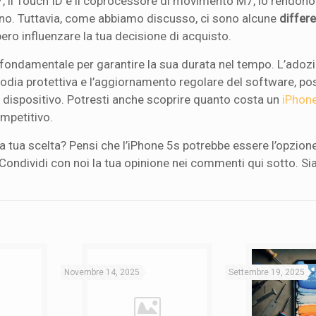
7, il Touch ID e il coprocessore di movimento M7, lo rendono
ano. Tuttavia, come abbiamo discusso, ci sono alcune
differ
bero influenzare la tua decisione di acquisto.
fondamentale per garantire la sua durata nel tempo. L’adozi
todia protettiva e l’aggiornamento regolare del software, p
o dispositivo. Potresti anche scoprire quanto costa un
iPhon
ompetitivo.
la tua scelta? Pensi che l’iPhone 5s potrebbe essere l’opzion
? Condividi con noi la tua opinione nei commenti qui sotto. S
Novembre 14, 2025
Settembre 19, 2025