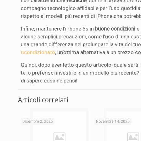
sue
caratteristiche tecniche
, come il processore A
compagno tecnologico affidabile per l’uso quotidi
rispetto ai modelli più recenti di iPhone che potreb
Infine, mantenere l’iPhone 5s in
buone condizioni
è 
alcune semplici precauzioni, come l’uso di una cus
una grande differenza nel prolungare la vita del tu
ricondizionato
, un’ottima alternativa a un prezzo c
Quindi, dopo aver letto questo articolo, quale sarà 
te, o preferisci investire in un modello più recente
di sapere cosa ne pensi!
Articoli correlati
Dicembre 2, 2025
Novembre 14, 2025