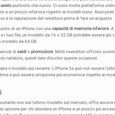
o
usato
piuttosto che nuovo. Ci sono molte piattaforme online 
i a un prezzo inferiore rispetto ai modelli nuovi. Assicurati
vo e la reputazione del venditore prima di fare un acquisto.
cquisto di un iPhone con una
capacità di memoria inferiore
. 
 e i tuoi file, un modello da 16 o 32 GB potrebbe essere più 
un modello da 64 GB.
periodi di
saldi
o
promozioni
. Molti rivenditori offrono sconti
odo natalizio, quindi tieni d’occhio queste occasioni.
mpre il modello più recente. L’iPhone 5s può non essere l’ul
time e può essere un’opzione più economica rispetto ai mode
i
nostante non sia l’ultimo modello sul mercato, offre ancora
ente opzione per chi desidera un iPhone a un prezzo più access