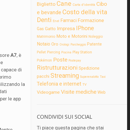
Cane
Cibo
Biglietto
Carta d'identità
Costo della vita
e bevande
Denti
Formazione
Farmaci
Enel
IPhone
Impresa
Gatto
Gas
Moto e Motorini
Matrimonio
Noleggio
Notaio
Oro
Patente
Orologi
Parcheggio
Play Station
Pellet
Piercing
Piscina
ssore
A7
, è
Poste
Pokémon
Postepay
le
Ristrutturazioni
Spedizione
 capace di
Streaming
pacchi
 primo
Superenalotto
Taxi
Telefonia e internet
tilizzando la
TV
dati
Visite mediche
Videogame
Web
per le app
CONDIVIDI SUI SOCIAL
Ti piace questa pagina che stai
Mentre