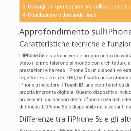
Consigli utili per risparmiare sull’acquisto di
Conclusione e domande finali
Approfondimento sull’iPhone
Caratteristiche tecniche e funzion
L’
iPhone 5s
è stato un vero e proprio punto di svol
stato il primo telefono al mondo con architettura 
prestazioni e ha reso l’iPhone 5s un dispositivo e
registrare video in Full HD, ha fissato nuovi standard
iPhone a includere il
Touch ID
, una caratteristica d
propria impronta digitale. Questo dispositivo inc
provenienti dai sensori del telefono senza richied
di fitness. L’iPhone 5s è disponibile nelle varianti d
Differenze tra l’iPhone 5s e gli alt
Se paragoniamo l’
iPhone 5s
ai modelli successivi 