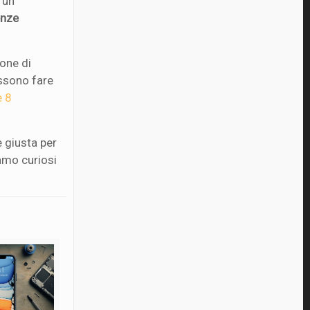
 un
enze
one di
ossono fare
e 8
e giusta per
iamo curiosi