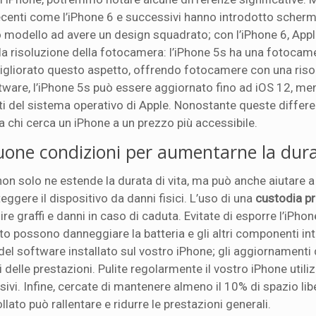
ù recenti come l’iPhone 6 e successivi hanno introdotto schermi
timo modello ad avere un design squadrato; con l’iPhone 6, App
è la risoluzione della fotocamera: l’iPhone 5s ha una fotocam
migliorato questo aspetto, offrendo fotocamere con una riso
ftware, l’iPhone 5s può essere aggiornato fino ad iOS 12, men
nti del sistema operativo di Apple. Nonostante queste differe
 a chi cerca un iPhone a un prezzo più accessibile.
uone condizioni per aumentarne la dur
non solo ne estende la durata di vita, ma può anche aiutare 
eggere il dispositivo da danni fisici. L’uso di una
custodia pr
re graffi e danni in caso di caduta. Evitate di esporre l’iPhon
o possono danneggiare la batteria e gli altri componenti int
 del software installato sul vostro iPhone; gli aggiornamenti 
delle prestazioni. Pulite regolarmente il vostro iPhone util
ivi. Infine, cercate di mantenere almeno il 10% di spazio lib
ato può rallentare e ridurre le prestazioni generali.