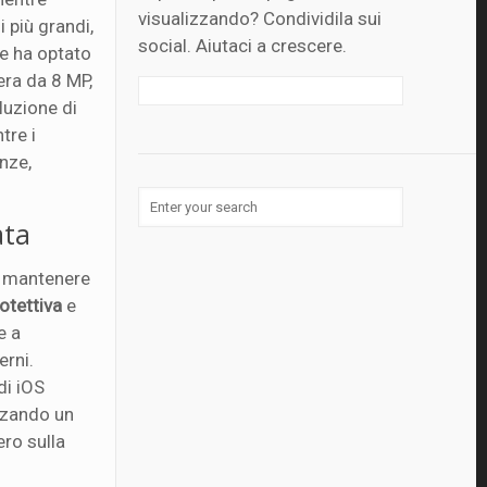
visualizzando? Condividila sui
 più grandi,
social. Aiutaci a crescere.
le ha optato
era da 8 MP,
luzione di
tre i
nze,
ata
a mantenere
otettiva
e
e a
erni.
di iOS
izzando un
ero sulla