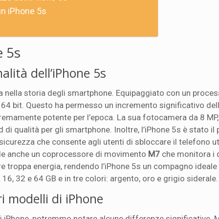
 un iPhone 5s
 5s
alità dell’iPhone 5s
ta nella storia degli smartphone. Equipaggiato con un proce
a 64 bit. Questo ha permesso un incremento significativo del
stremamente potente per l’epoca. La sua fotocamera da 8 MP,
 di qualità per gli smartphone. Inoltre, l’iPhone 5s è stato il
i sicurezza che consente agli utenti di sbloccare il telefono u
lude anche un coprocessore di movimento
M7
che monitora i 
ere troppa energia, rendendo l’iPhone 5s un compagno ideale 
a 16, 32 e 64 GB e in tre colori: argento, oro e grigio siderale.
ri modelli di iPhone
di iPhone, potremmo notare alcune differenze significative. 