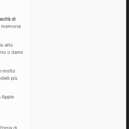
acità di
di memoria
iù alto
ermo o danni
 è molto
delli più
a Apple
 Prima di