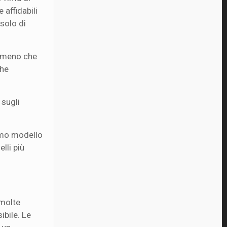
affidabili
 solo di
A meno che
che
 sugli
timo modello
lli più
 molte
ibile. Le