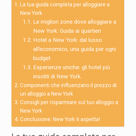
La tua guida completa per alloggiare a
New York
Le migliori zone dove alloggiare a
New York: Guida ai quartieri
Hotel a New York: dal lusso
all’economico, una guida per ogni
budget
Esperienze uniche: gli hotel più
insoliti di New York.
Componenti che influenzano il prezzo di
un alloggio a New York
Consigli per risparmiare sul tuo alloggio a
New York
Conclusione: New York ti aspetta!