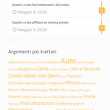
Quanto costa fare testamento dal notaio
0
Maggio 8, 2026
Quanto costa affittare un cinema privato
0
Maggio 5, 2026
Argomenti più trattati
Auto
Assicurazione
Abbonamenti
Bagno
Azioni
Amazon
Cane
Cibo e bevande
Biglietto
Carta d'identità
Benzina
Costo della vita
Denti
Farmaci
Enel
IPhone
Formazione
Impresa
Gatto
Gas
Matrimonio
Notaio
Moto e Motorini
Oro
Noleggio
Orologi
Parcheggio
Poste
Patente
Play Station
Pellet
Piercing
Pokémon
Piscina
Ristrutturazioni
Spedizione pacchi
Postepay