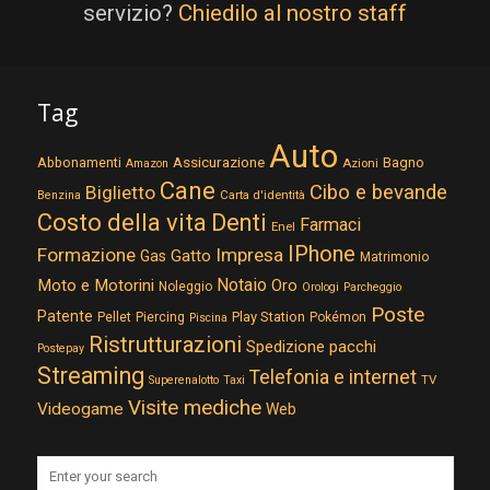
servizio?
Chiedilo al nostro staff
Tag
Auto
Assicurazione
Abbonamenti
Bagno
Azioni
Amazon
Cane
Cibo e bevande
Biglietto
Carta d'identità
Benzina
Costo della vita
Denti
Farmaci
Enel
IPhone
Formazione
Impresa
Gatto
Gas
Matrimonio
Notaio
Moto e Motorini
Oro
Noleggio
Orologi
Parcheggio
Poste
Patente
Play Station
Pellet
Piercing
Pokémon
Piscina
Ristrutturazioni
Spedizione pacchi
Postepay
Streaming
Telefonia e internet
TV
Superenalotto
Taxi
Visite mediche
Videogame
Web