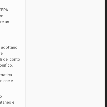
 SEPA
co
are un
he adottano
re
li del conto
onifico.
rmatica.
uniche e
co
antaneo è