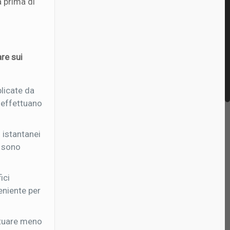
a prima di
re sui
plicate da
i effettuano
 istantanei
i sono
ici
eniente per
ttuare meno