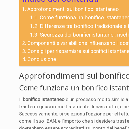
Approfondimenti sul bonifico istantaneo
Come funziona un bonifico istantaneo
Differenze tra bonifico tradizionale e
Sicurezza dei bonifici istantanei: risc
Componenti e variabili che influenzano il cos
Consigli per risparmiare sui bonifici istantane
Conclusione
Approfondimenti sul bonific
Come funziona un bonifico istan
Il
bonifico istantaneo
è un processo molto simile a 
trasferiti quasi immediatamente. Innanzitutto, è ne
Successivamente, si seleziona l’opzione per effettua
come il suo IBAN, e l’importo che si desidera trasfe
dovrebbero essere accreditati sul conto del benefic