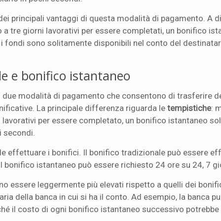
dei principali vantaggi di questa modalità di pagamento. A d
o a tre giorni lavorativi per essere completati, un bonifico is
 i fondi sono solitamente disponibili nel conto del destinata
le e bonifico istantaneo
due modalità di pagamento che consentono di trasferire d
ificative. La principale differenza riguarda le
tempistiche
: 
ni lavorativi per essere completato, un bonifico istantaneo s
i secondi.
le effettuare i bonifici. Il bonifico tradizionale può essere e
il bonifico istantaneo può essere richiesto 24 ore su 24, 7 gi
no essere leggermente più elevati rispetto a quelli dei bonifi
ifaria della banca in cui si ha il conto. Ad esempio, la banca p
iché il costo di ogni bonifico istantaneo successivo potrebbe