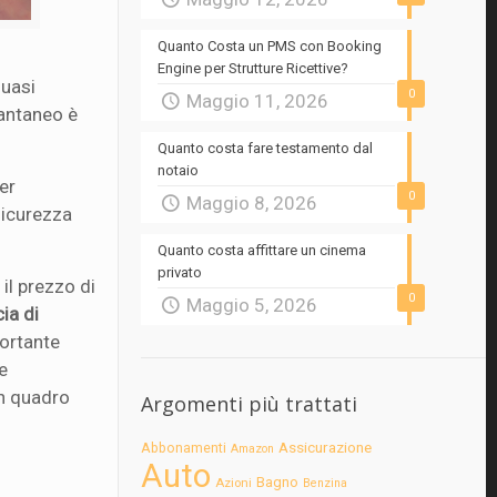
Quanto Costa un PMS con Booking
Engine per Strutture Ricettive?
quasi
0
Maggio 11, 2026
tantaneo è
Quanto costa fare testamento dal
notaio
per
0
Maggio 8, 2026
 sicurezza
Quanto costa affittare un cinema
privato
 il prezzo di
0
Maggio 5, 2026
ia di
portante
e
n quadro
Argomenti più trattati
Assicurazione
Abbonamenti
Amazon
Auto
Bagno
Azioni
Benzina