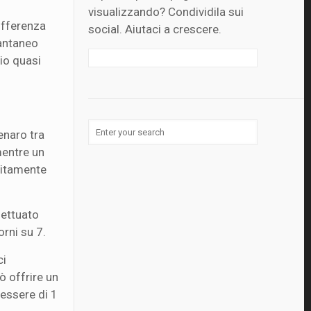
visualizzando? Condividila sui
ifferenza
social. Aiutaci a crescere.
tantaneo
rio quasi
enaro tra
mentre un
olitamente
ffettuato
orni su 7.
ci
uò offrire un
 essere di 1