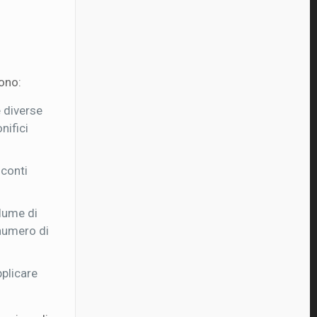
dono:
e diverse
nifici
 conti
olume di
 numero di
pplicare