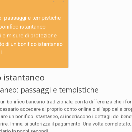
: passaggi e tempistiche
 bonifico istantaneo
hi e misure di protezione
to di un bonifico istantaneo
i
o istantaneo
taneo: passaggi e tempistiche
un bonifico bancario tradizionale, con la differenza che i f
cessario accedere al proprio conto online o all’app della pro
re un bonifico istantaneo, si inseriscono i dettagli del benef
rire. Infine, si autorizza il pagamento. Una volta completato, 
iario in pochi secondi.