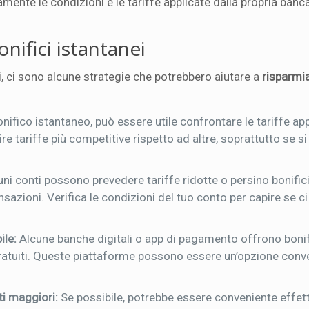
mente le condizioni e le tariffe applicate dalla propria banc
onifici istantanei
, ci sono alcune strategie che potrebbero aiutare a
risparmia
nifico istantaneo, può essere utile confrontare le tariffe ap
e tariffe più competitive rispetto ad altre, soprattutto se s
ni conti possono prevedere tariffe ridotte o persino bonifici
nsazioni. Verifica le condizioni del tuo conto per capire se c
ile:
Alcune banche digitali o app di pagamento offrono bonif
 gratuiti. Queste piattaforme possono essere un’opzione conv
ti maggiori:
Se possibile, potrebbe essere conveniente effe