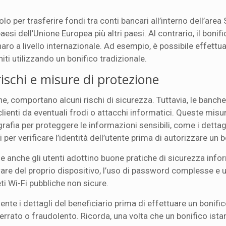
olo per trasferire fondi tra conti bancari all’interno dell’area
i dell’Unione Europea più altri paesi. Al contrario, il bonifi
naro a livello internazionale. Ad esempio, è possibile effettu
niti utilizzando un bonifico tradizionale.
rischi e misure di protezione
line, comportano alcuni rischi di sicurezza. Tuttavia, le banc
lienti da eventuali frodi o attacchi informatici. Queste misu
grafia per proteggere le informazioni sensibili, come i dettag
 per verificare l’identità dell’utente prima di autorizzare un b
anche gli utenti adottino buone pratiche di sicurezza info
re del proprio dispositivo, l’uso di password complesse e 
ti Wi-Fi pubbliche non sicure.
ente i dettagli del beneficiario prima di effettuare un bonifi
 errato o fraudolento. Ricorda, una volta che un bonifico ist