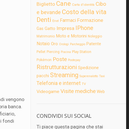
Cane
Cibo
Biglietto
Carta d'identità
Costo della vita
e bevande
Denti
Formazione
Farmaci
Enel
IPhone
Impresa
Gatto
Gas
Moto e Motorini
Matrimonio
Noleggio
Notaio
Oro
Patente
Orologi
Parcheggio
Play Station
Pellet
Piercing
Piscina
Poste
Pokémon
Postepay
Ristrutturazioni
Spedizione
Streaming
pacchi
Superenalotto
Taxi
Telefonia e internet
TV
Visite mediche
Videogame
Web
ondi vengono
pria banca.
iciario,
CONDIVIDI SUI SOCIAL
i fondi
Ti piace questa pagina che stai