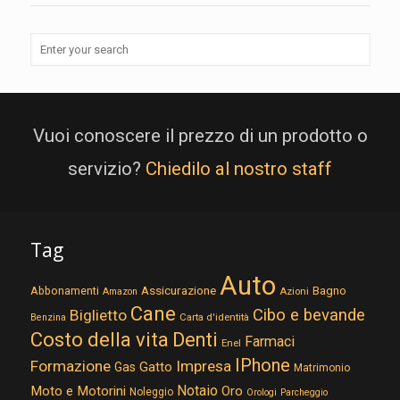
Vuoi conoscere il prezzo di un prodotto o
servizio?
Chiedilo al nostro staff
Tag
Auto
Assicurazione
Abbonamenti
Bagno
Azioni
Amazon
Cane
Cibo e bevande
Biglietto
Carta d'identità
Benzina
Costo della vita
Denti
Farmaci
Enel
IPhone
Formazione
Impresa
Gatto
Gas
Matrimonio
Notaio
Moto e Motorini
Oro
Noleggio
Orologi
Parcheggio