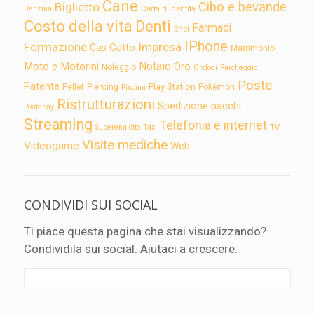
Cane
Cibo e bevande
Biglietto
Carta d'identità
Benzina
Costo della vita
Denti
Farmaci
Enel
IPhone
Formazione
Impresa
Gatto
Gas
Matrimonio
Notaio
Moto e Motorini
Oro
Noleggio
Orologi
Parcheggio
Poste
Patente
Play Station
Pellet
Piercing
Pokémon
Piscina
Ristrutturazioni
Spedizione pacchi
Postepay
Streaming
Telefonia e internet
TV
Superenalotto
Taxi
Visite mediche
Videogame
Web
CONDIVIDI SUI SOCIAL
Ti piace questa pagina che stai visualizzando?
Condividila sui social. Aiutaci a crescere.