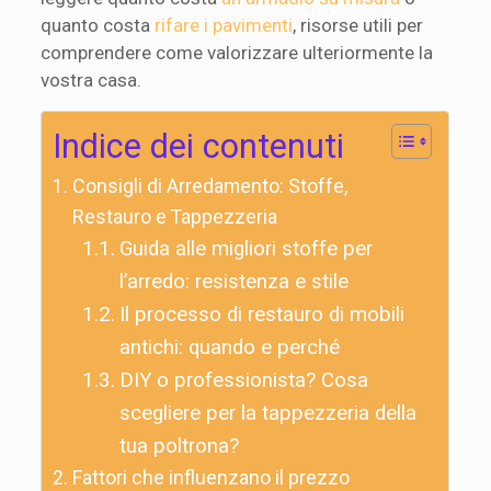
quanto costa
rifare i pavimenti
, risorse utili per
comprendere come valorizzare ulteriormente la
vostra casa.
Indice dei contenuti
Consigli di Arredamento: Stoffe,
Restauro e Tappezzeria
Guida alle migliori stoffe per
l’arredo: resistenza e stile
Il processo di restauro di mobili
antichi: quando e perché
DIY o professionista? Cosa
scegliere per la tappezzeria della
tua poltrona?
Fattori che influenzano il prezzo