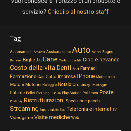
Vuoi conoscere il prezzo di un prodotto o
servizio?
Chiedilo al nostro staff
Tag
Auto
Assicurazione
Abbonamenti
Bagno
Azioni
Amazon
Cane
Cibo e bevande
Biglietto
Carta d'identità
Benzina
Costo della vita
Denti
Farmaci
Enel
IPhone
Formazione
Impresa
Gatto
Gas
Matrimonio
Notaio
Moto e Motorini
Oro
Noleggio
Orologi
Parcheggio
Poste
Patente
Play Station
Pellet
Piercing
Pokémon
Piscina
Ristrutturazioni
Spedizione pacchi
Postepay
Streaming
Telefonia e internet
TV
Superenalotto
Taxi
Visite mediche
Videogame
Web