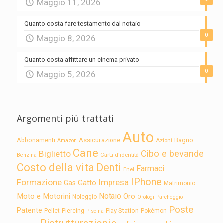
Maggio 11, 2026
Quanto costa fare testamento dal notaio
0
Maggio 8, 2026
Quanto costa affittare un cinema privato
0
Maggio 5, 2026
Argomenti più trattati
Auto
Assicurazione
Abbonamenti
Bagno
Azioni
Amazon
Cane
Cibo e bevande
Biglietto
Carta d'identità
Benzina
Costo della vita
Denti
Farmaci
Enel
IPhone
Formazione
Impresa
Gatto
Gas
Matrimonio
Notaio
Moto e Motorini
Oro
Noleggio
Orologi
Parcheggio
Poste
Patente
Play Station
Pellet
Piercing
Pokémon
Piscina
Ristrutturazioni