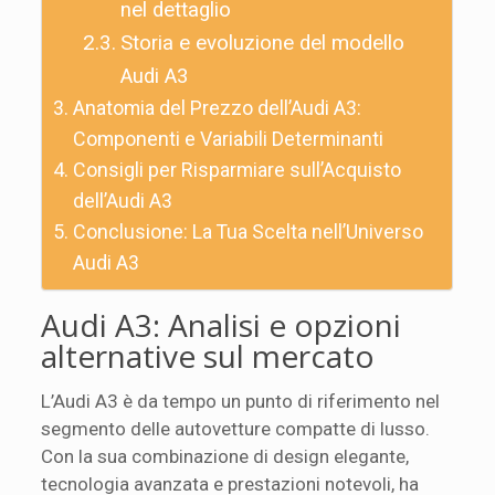
nel dettaglio
Storia e evoluzione del modello
Audi A3
Anatomia del Prezzo dell’Audi A3:
Componenti e Variabili Determinanti
Consigli per Risparmiare sull’Acquisto
dell’Audi A3
Conclusione: La Tua Scelta nell’Universo
Audi A3
Audi A3: Analisi e opzioni
alternative sul mercato
L’Audi A3 è da tempo un punto di riferimento nel
segmento delle autovetture compatte di lusso.
Con la sua combinazione di design elegante,
tecnologia avanzata e prestazioni notevoli, ha