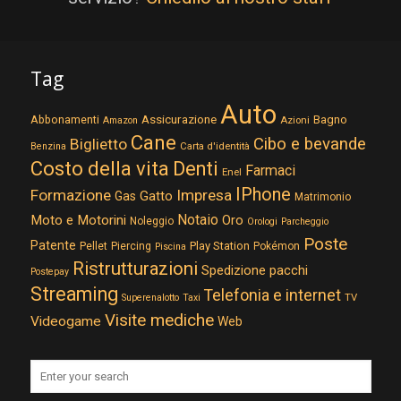
Tag
Auto
Assicurazione
Abbonamenti
Bagno
Azioni
Amazon
Cane
Cibo e bevande
Biglietto
Carta d'identità
Benzina
Costo della vita
Denti
Farmaci
Enel
IPhone
Formazione
Impresa
Gatto
Gas
Matrimonio
Notaio
Moto e Motorini
Oro
Noleggio
Orologi
Parcheggio
Poste
Patente
Play Station
Pellet
Piercing
Pokémon
Piscina
Ristrutturazioni
Spedizione pacchi
Postepay
Streaming
Telefonia e internet
TV
Superenalotto
Taxi
Visite mediche
Videogame
Web