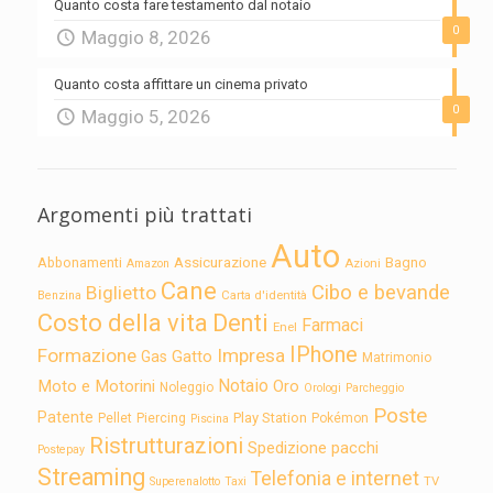
Quanto costa fare testamento dal notaio
0
Maggio 8, 2026
Quanto costa affittare un cinema privato
0
Maggio 5, 2026
Argomenti più trattati
Auto
Assicurazione
Abbonamenti
Bagno
Azioni
Amazon
Cane
Cibo e bevande
Biglietto
Carta d'identità
Benzina
Costo della vita
Denti
Farmaci
Enel
IPhone
Formazione
Impresa
Gatto
Gas
Matrimonio
Notaio
Moto e Motorini
Oro
Noleggio
Orologi
Parcheggio
Poste
Patente
Play Station
Pellet
Piercing
Pokémon
Piscina
Ristrutturazioni
Spedizione pacchi
Postepay
Streaming
Telefonia e internet
TV
Superenalotto
Taxi