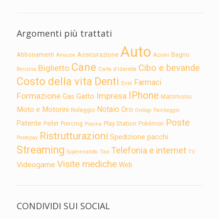
Argomenti più trattati
Auto
Assicurazione
Abbonamenti
Bagno
Azioni
Amazon
Cane
Cibo e bevande
Biglietto
Carta d'identità
Benzina
Costo della vita
Denti
Farmaci
Enel
IPhone
Formazione
Impresa
Gatto
Gas
Matrimonio
Notaio
Moto e Motorini
Oro
Noleggio
Orologi
Parcheggio
Poste
Patente
Play Station
Pellet
Piercing
Pokémon
Piscina
Ristrutturazioni
Spedizione pacchi
Postepay
Streaming
Telefonia e internet
TV
Superenalotto
Taxi
Visite mediche
Videogame
Web
CONDIVIDI SUI SOCIAL