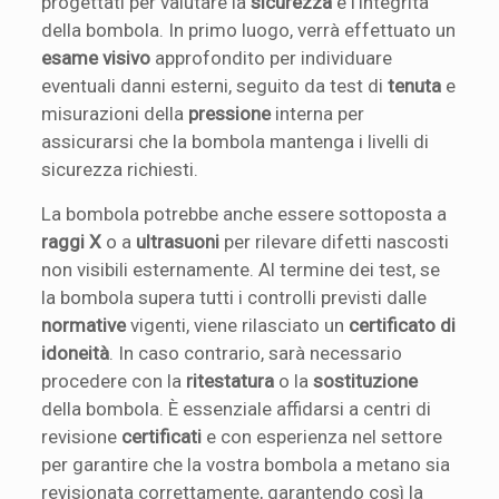
progettati per valutare la
sicurezza
e l’integrità
della bombola. In primo luogo, verrà effettuato un
esame visivo
approfondito per individuare
eventuali danni esterni, seguito da test di
tenuta
e
misurazioni della
pressione
interna per
assicurarsi che la bombola mantenga i livelli di
sicurezza richiesti.
La bombola potrebbe anche essere sottoposta a
raggi X
o a
ultrasuoni
per rilevare difetti nascosti
non visibili esternamente. Al termine dei test, se
la bombola supera tutti i controlli previsti dalle
normative
vigenti, viene rilasciato un
certificato di
idoneità
. In caso contrario, sarà necessario
procedere con la
ritestatura
o la
sostituzione
della bombola. È essenziale affidarsi a centri di
revisione
certificati
e con esperienza nel settore
per garantire che la vostra bombola a metano sia
revisionata correttamente, garantendo così la