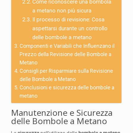
Come riconoscere una bombola
a metano non più sicura
Il processo di revisione: Cosa
aspettarsi durante un controllo
delle bombole a metano
Componenti e Variabili che Influenzano il
Prezzo della Revisione delle Bombole a
Metano
Consigli per Risparmiare sulla Revisione
delle Bombole a Metano
Conclusioni e sicurezza delle bombole a
metano
Manutenzione e Sicurezza
delle Bombole a Metano
La
sicurezza
nell’utilizzo delle
bombole a metano