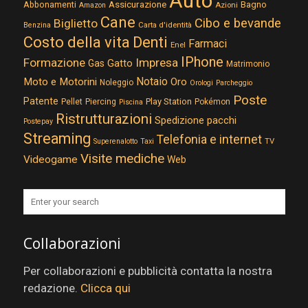
Auto
Assicurazione
Abbonamenti
Bagno
Azioni
Amazon
Cane
Cibo e bevande
Biglietto
Carta d'identità
Benzina
Costo della vita
Denti
Farmaci
Enel
IPhone
Formazione
Impresa
Gatto
Gas
Matrimonio
Notaio
Moto e Motorini
Oro
Noleggio
Orologi
Parcheggio
Poste
Patente
Play Station
Pellet
Piercing
Pokémon
Piscina
Ristrutturazioni
Spedizione pacchi
Postepay
Streaming
Telefonia e internet
TV
Superenalotto
Taxi
Visite mediche
Videogame
Web
Collaborazioni
Per collaborazioni e pubblicità contatta la nostra
redazione.
Clicca qui