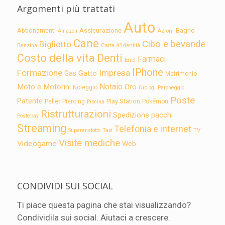
Argomenti più trattati
Auto
Assicurazione
Abbonamenti
Bagno
Azioni
Amazon
Cane
Cibo e bevande
Biglietto
Carta d'identità
Benzina
Costo della vita
Denti
Farmaci
Enel
IPhone
Formazione
Impresa
Gatto
Gas
Matrimonio
Notaio
Moto e Motorini
Oro
Noleggio
Orologi
Parcheggio
Poste
Patente
Play Station
Pellet
Piercing
Pokémon
Piscina
Ristrutturazioni
Spedizione pacchi
Postepay
Streaming
Telefonia e internet
TV
Superenalotto
Taxi
Visite mediche
Videogame
Web
CONDIVIDI SUI SOCIAL
Ti piace questa pagina che stai visualizzando?
Condividila sui social. Aiutaci a crescere.