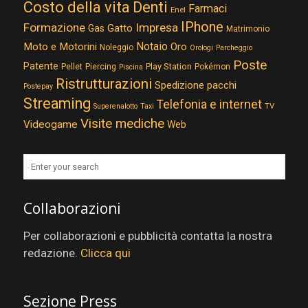
Costo della vita
Denti
Farmaci
Enel
IPhone
Formazione
Impresa
Gatto
Gas
Matrimonio
Notaio
Moto e Motorini
Oro
Noleggio
Orologi
Parcheggio
Poste
Patente
Play Station
Pellet
Piercing
Pokémon
Piscina
Ristrutturazioni
Spedizione pacchi
Postepay
Streaming
Telefonia e internet
TV
Superenalotto
Taxi
Visite mediche
Videogame
Web
Collaborazioni
Per collaborazioni e pubblicità contatta la nostra
redazione.
Clicca qui
Sezione Press