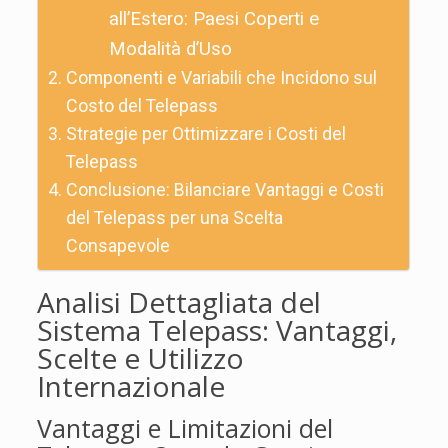
all’Estero: Paesi Coperti e
Modalità d’Uso
Componenti e Variabili che Incidono sul
Costo del Telepass
Strategie per Ottimizzare i Costi del
Telepass
Conclusione: Bilanciare Vantaggi e Costi
del Telepass per una Scelta
Consapevole
Analisi Dettagliata del
Sistema Telepass: Vantaggi,
Scelte e Utilizzo
Internazionale
Vantaggi e Limitazioni del