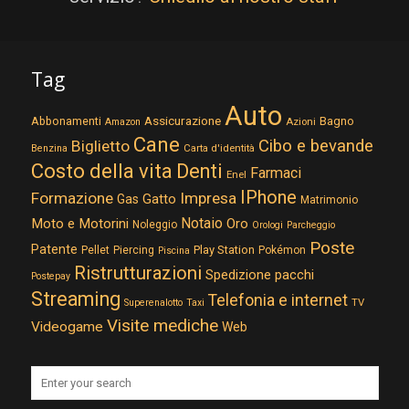
Tag
Auto
Assicurazione
Abbonamenti
Bagno
Azioni
Amazon
Cane
Cibo e bevande
Biglietto
Carta d'identità
Benzina
Costo della vita
Denti
Farmaci
Enel
IPhone
Formazione
Impresa
Gatto
Gas
Matrimonio
Notaio
Moto e Motorini
Oro
Noleggio
Orologi
Parcheggio
Poste
Patente
Play Station
Pellet
Piercing
Pokémon
Piscina
Ristrutturazioni
Spedizione pacchi
Postepay
Streaming
Telefonia e internet
TV
Superenalotto
Taxi
Visite mediche
Videogame
Web