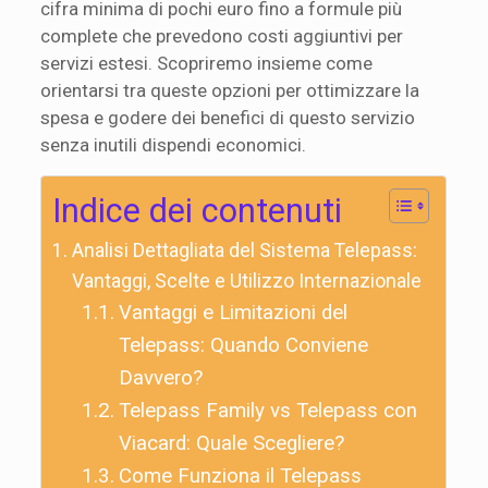
cifra minima di pochi euro fino a formule più
complete che prevedono costi aggiuntivi per
servizi estesi. Scopriremo insieme come
orientarsi tra queste opzioni per ottimizzare la
spesa e godere dei benefici di questo servizio
senza inutili dispendi economici.
Indice dei contenuti
Analisi Dettagliata del Sistema Telepass:
Vantaggi, Scelte e Utilizzo Internazionale
Vantaggi e Limitazioni del
Telepass: Quando Conviene
Davvero?
Telepass Family vs Telepass con
Viacard: Quale Scegliere?
Come Funziona il Telepass