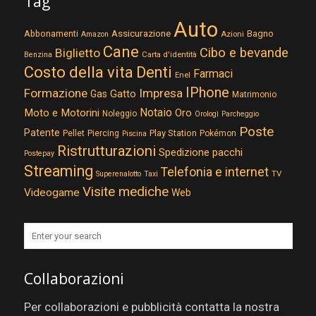
Tag
Auto
Assicurazione
Abbonamenti
Bagno
Azioni
Amazon
Cane
Cibo e bevande
Biglietto
Carta d'identità
Benzina
Costo della vita
Denti
Farmaci
Enel
IPhone
Formazione
Impresa
Gatto
Gas
Matrimonio
Notaio
Moto e Motorini
Oro
Noleggio
Orologi
Parcheggio
Poste
Patente
Play Station
Pellet
Piercing
Pokémon
Piscina
Ristrutturazioni
Spedizione pacchi
Postepay
Streaming
Telefonia e internet
TV
Superenalotto
Taxi
Visite mediche
Videogame
Web
Collaborazioni
Per collaborazioni e pubblicità contatta la nostra