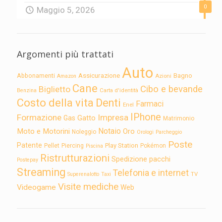
0
Maggio 5, 2026
Argomenti più trattati
Auto
Assicurazione
Abbonamenti
Bagno
Azioni
Amazon
Cane
Cibo e bevande
Biglietto
Carta d'identità
Benzina
Costo della vita
Denti
Farmaci
Enel
IPhone
Formazione
Impresa
Gatto
Gas
Matrimonio
Notaio
Moto e Motorini
Oro
Noleggio
Orologi
Parcheggio
Poste
Patente
Play Station
Pellet
Piercing
Pokémon
Piscina
Ristrutturazioni
Spedizione pacchi
Postepay
Streaming
Telefonia e internet
TV
Superenalotto
Taxi
Visite mediche
Videogame
Web