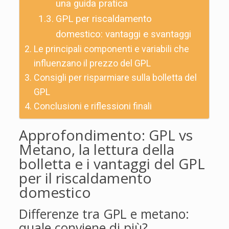
una guida pratica
GPL per riscaldamento
domestico: vantaggi e svantaggi
Le principali componenti e variabili che
influenzano il prezzo del GPL
Consigli per risparmiare sulla bolletta del
GPL
Conclusioni e riflessioni finali
Approfondimento: GPL vs
Metano, la lettura della
bolletta e i vantaggi del GPL
per il riscaldamento
domestico
Differenze tra GPL e metano:
quale conviene di più?