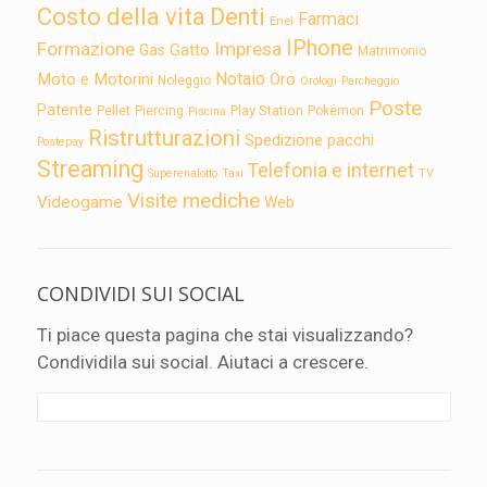
Costo della vita
Denti
Farmaci
Enel
IPhone
Formazione
Impresa
Gatto
Gas
Matrimonio
Notaio
Moto e Motorini
Oro
Noleggio
Orologi
Parcheggio
Poste
Patente
Play Station
Pellet
Piercing
Pokémon
Piscina
Ristrutturazioni
Spedizione pacchi
Postepay
Streaming
Telefonia e internet
TV
Superenalotto
Taxi
Visite mediche
Videogame
Web
CONDIVIDI SUI SOCIAL
Ti piace questa pagina che stai visualizzando?
Condividila sui social. Aiutaci a crescere.