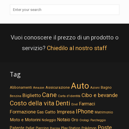
Vuoi conoscere il prezzo di un prodotto o
servizio?
Chiedilo al nostro staff
Tag
Auto
Assicurazione
Abbonamenti
Bagno
Azioni
Amazon
Cane
Cibo e bevande
Biglietto
Carta d'identità
Benzina
Costo della vita
Denti
Farmaci
Enel
IPhone
Formazione
Impresa
Gatto
Gas
Matrimonio
Notaio
Moto e Motorini
Oro
Noleggio
Orologi
Parcheggio
Poste
Patente
Play Station
Pellet
Piercing
Pokémon
Piscina