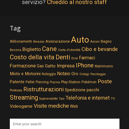
servizio?
Chiedilo al nostro staff
Tag
Auto
Assicurazione
Abbonamenti
Bagno
Azioni
Amazon
Cane
Cibo e bevande
Biglietto
Carta d'identità
Benzina
Costo della vita
Denti
Farmaci
Enel
IPhone
Formazione
Impresa
Gatto
Gas
Matrimonio
Notaio
Moto e Motorini
Oro
Noleggio
Orologi
Parcheggio
Poste
Patente
Play Station
Pellet
Piercing
Pokémon
Piscina
Ristrutturazioni
Spedizione pacchi
Postepay
Streaming
Telefonia e internet
TV
Superenalotto
Taxi
Visite mediche
Videogame
Web