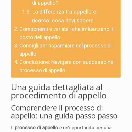
di appello?
La differenza tra appello e
ricorso: cosa devi sapere
Componenti e variabili che influenzano il
costo dell’appello
Consigli per risparmiare nel processo di
appello
Conclusione: Navigare con successo nel
processo di appello
Una guida dettagliata al
procedimento di appello
Comprendere il processo di
appello: una guida passo passo
Il
processo di appello
è un’opportunità per una