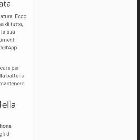
rata
matura. Ecco
a di tutto,
 la sua
namenti
dell’App
icare per
lla batteria
e mantenere
della
iPhone
.
li di