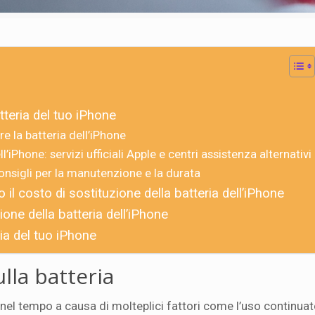
tteria del tuo iPhone
 la batteria dell’iPhone
’iPhone: servizi ufficiali Apple e centri assistenza alternativi
 consigli per la manutenzione e la durata
il costo di sostituzione della batteria dell’iPhone
ione della batteria dell’iPhone
ria del tuo iPhone
ulla batteria
nel tempo a causa di molteplici fattori come l’uso continuat