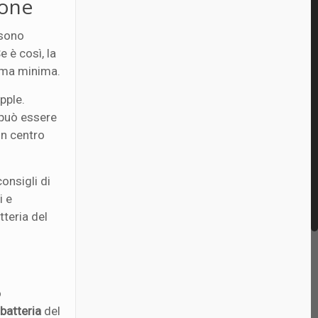
hone
ssono
Se è così, la
omma minima.
Apple.
o può essere
un centro
onsigli di
i e
tteria del
o
 batteria
del