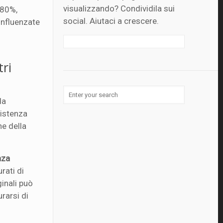
visualizzando? Condividila sui
’80%,
social. Aiutaci a crescere.
influenzate
tri
da
sistenza
ne della
nza
rati di
ginali può
urarsi di