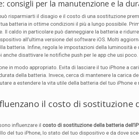
one: consigli per la manutenzione e la du
uò risparmiarti il disagio e il costo di una sostituzione pre
a batteria in ottime condizioni il più a lungo possibile. Prim
 Il caldo in particolare può danneggiare la batteria e ridurre
spositivo all’ultima versione del software iOS. Molti aggior
a batteria. Infine, regola le impostazioni della luminosità e 
 anche disattivare le notifiche push per le app che usi poco.
one in modo appropriato. Evita di lasciare il tuo iPhone a car
 durata della batteria. Invece, cerca di mantenere la carica de
iutare a estendere la vita utile della batteria del tuo iPhone 
fluenzano il costo di sostituzione 
ono influenzare il
costo di sostituzione della batteria dell’
o del tuo iPhone, lo stato del tuo dispositivo e da dove sceg