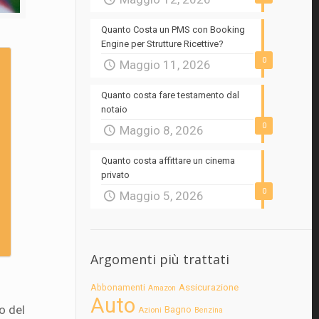
Quanto Costa un PMS con Booking
Engine per Strutture Ricettive?
0
Maggio 11, 2026
Quanto costa fare testamento dal
notaio
0
Maggio 8, 2026
Quanto costa affittare un cinema
privato
0
Maggio 5, 2026
Argomenti più trattati
Assicurazione
Abbonamenti
Amazon
Auto
o del
Bagno
Azioni
Benzina