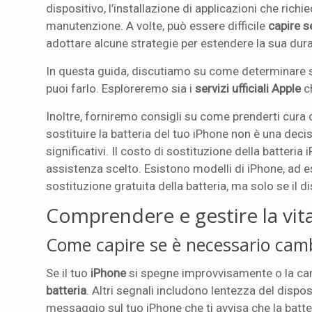
dispositivo, l’installazione di applicazioni che ri
manutenzione. A volte, può essere difficile
capire s
adottare alcune strategie per estendere la sua dura
In questa guida, discutiamo su come determinare se
puoi farlo. Esploreremo sia i
servizi ufficiali Apple
c
Inoltre, forniremo consigli su come prenderti cura d
sostituire la batteria del tuo iPhone non è una dec
significativi. Il costo di sostituzione della batteria
assistenza scelto. Esistono modelli di iPhone, ad es
sostituzione gratuita della batteria, ma solo se il d
Comprendere e gestire la vita
Come capire se è necessario cambi
Se il tuo
iPhone
si spegne improvvisamente o la ca
batteria
. Altri segnali includono lentezza del dispos
messaggio sul tuo iPhone che ti avvisa che la batter