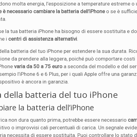
chiedono molta energia, l’esposizione a temperature estreme o
e è necessario cambiare la batteria dell’iPhone
o se è suffici
ta.
 la tua batteria iPhone ha bisogno di essere sostituita e 
he i
centri di assistenza alternativi
.
ella batteria del tuo iPhone per estendere la sua durata. Ric
isione da prendere alla leggera, poiché può comportare costi
 iPhone
varia da 50 a 75 euro
a seconda del modello e del serv
empio l’iPhone 6 e 6 Plus, per i quali Apple offre una garanz
ispositivo è ancora in garanzia.
 della batteria del tuo iPhone
are la batteria dell’iPhone
rica non dura quanto prima, potrebbe essere necessario
cam
itivo o improvvisi cali percentuali di carica. Un segnale evid
ia necessita di essere sostituita. Puoi controllare lo stato d