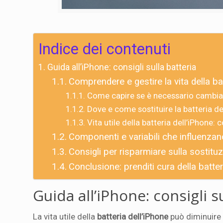
Indice dei contenuti
Guida all’iPhone: consigli sulla batteria
Comprendere e gestire la vita della ba
Come capire se è necessario cambiare
Dove e come sostituire la batteria dell
Vita utile della batteria dell’iPhone:
Componenti e variabili che influenzano 
Consigli per risparmiare sulla sostituz
Conclusione: prenditi cura della batte
Guida all’iPhone: consigli s
La vita utile della
batteria dell’iPhone
può diminuire 