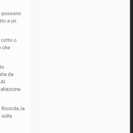
che possono
tto a un
y rotto o
e che
to.
uita da
 Al
tallazione
 Ricorda, la
 sulla