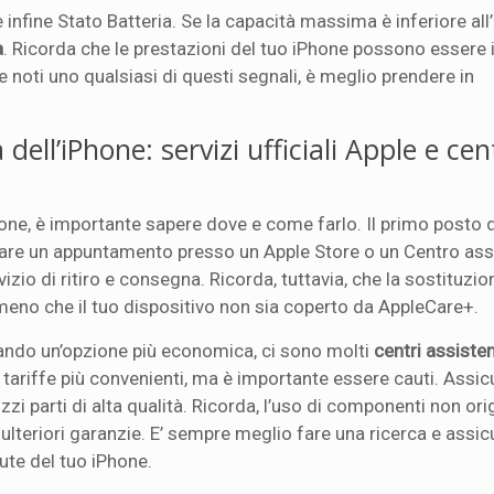
 infine Stato Batteria. Se la capacità massima è inferiore all
a
. Ricorda che le prestazioni del tuo iPhone possono essere 
e noti uno qualsiasi di questi segnali, è meglio prendere in
dell’iPhone: servizi ufficiali Apple e cen
one, è importante sapere dove e come farlo. Il primo posto 
tare un appuntamento presso un Apple Store o un Centro as
izio di ritiro e consegna. Ricorda, tuttavia, che la sostituzio
eno che il tuo dispositivo non sia coperto da AppleCare+.
rcando un’opzione più economica, ci sono molti
centri assiste
 tariffe più convenienti, ma è importante essere cauti. Assicu
zi parti di alta qualità. Ricorda, l’uso di componenti non ori
e ulteriori garanzie. E’ sempre meglio fare una ricerca e assic
ute del tuo iPhone.