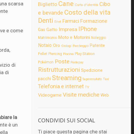
Cane
 una scarsa
Cibo
Biglietto
Carta d'identità
ente
Costo della vita
e bevande
Denti
Formazione
Farmaci
Enel
IPhone
Impresa
Gatto
Gas
dove e come
Moto e Motorini
Matrimonio
Noleggio
Notaio
Oro
Patente
Orologi
Parcheggio
orda,
Play Station
Pellet
Piercing
Piscina
Poste
Pokémon
Postepay
izio di
Ristrutturazioni
Spedizione
ia di
Streaming
pacchi
Superenalotto
Taxi
Telefonia e internet
TV
Visite mediche
Videogame
Web
biare la
CONDIVIDI SUI SOCIAL
ente è un
Ti piace questa pagina che stai
ella