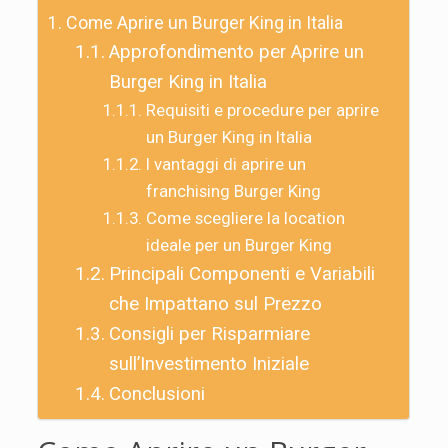
Come Aprire un Burger King in Italia
Approfondimento per Aprire un
Burger King in Italia
Requisiti e procedure per aprire
un Burger King in Italia
I vantaggi di aprire un
franchising Burger King
Come scegliere la location
ideale per un Burger King
Principali Componenti e Variabili
che Impattano sul Prezzo
Consigli per Risparmiare
sull’Investimento Iniziale
Conclusioni