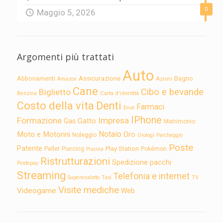
0
Maggio 5, 2026
Argomenti più trattati
Auto
Assicurazione
Abbonamenti
Bagno
Azioni
Amazon
Cane
Cibo e bevande
Biglietto
Carta d'identità
Benzina
Costo della vita
Denti
Farmaci
Enel
IPhone
Formazione
Impresa
Gatto
Gas
Matrimonio
Notaio
Moto e Motorini
Oro
Noleggio
Orologi
Parcheggio
Poste
Patente
Play Station
Pellet
Piercing
Pokémon
Piscina
Ristrutturazioni
Spedizione pacchi
Postepay
Streaming
Telefonia e internet
TV
Superenalotto
Taxi
Visite mediche
Videogame
Web