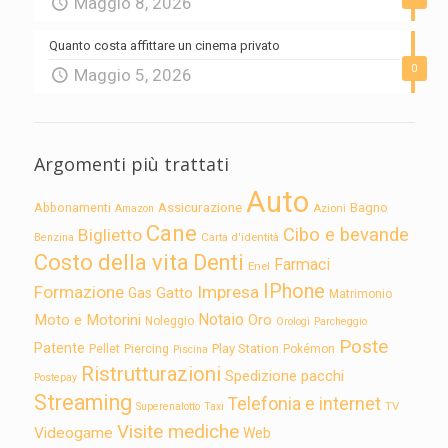
Maggio 8, 2026
Quanto costa affittare un cinema privato
0
Maggio 5, 2026
Argomenti più trattati
Auto
Assicurazione
Abbonamenti
Bagno
Azioni
Amazon
Cane
Cibo e bevande
Biglietto
Carta d'identità
Benzina
Costo della vita
Denti
Farmaci
Enel
IPhone
Formazione
Impresa
Gatto
Gas
Matrimonio
Notaio
Moto e Motorini
Oro
Noleggio
Orologi
Parcheggio
Poste
Patente
Play Station
Pellet
Piercing
Pokémon
Piscina
Ristrutturazioni
Spedizione pacchi
Postepay
Streaming
Telefonia e internet
TV
Superenalotto
Taxi
Visite mediche
Videogame
Web