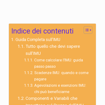
Indice dei contenuti
Guida Completa sull’IMU
Tutto quello che devi sapere
sull’IMU
Come calcolare l’IMU: guida
passo passo
Scadenze IMU: quando e come
pagare
Agevolazioni e esenzioni IMU:
chi può beneficiarne
Componenti e Variabili che