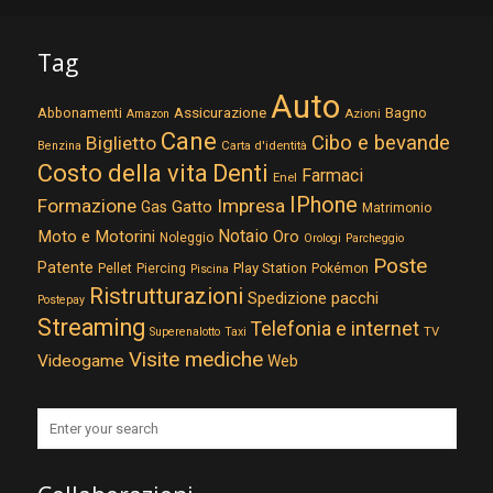
Tag
Auto
Assicurazione
Abbonamenti
Bagno
Azioni
Amazon
Cane
Cibo e bevande
Biglietto
Carta d'identità
Benzina
Costo della vita
Denti
Farmaci
Enel
IPhone
Formazione
Impresa
Gatto
Gas
Matrimonio
Notaio
Moto e Motorini
Oro
Noleggio
Orologi
Parcheggio
Poste
Patente
Play Station
Pellet
Piercing
Pokémon
Piscina
Ristrutturazioni
Spedizione pacchi
Postepay
Streaming
Telefonia e internet
TV
Superenalotto
Taxi
Visite mediche
Videogame
Web