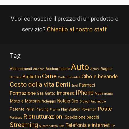
Vuoi conoscere il prezzo di un prodotto o
servizio?
Chiedilo al nostro staff
Tag
Auto
Assicurazione
Abbonamenti
Bagno
Azioni
Amazon
Cane
Cibo e bevande
Biglietto
Carta d'identità
Benzina
Costo della vita
Denti
Farmaci
Enel
IPhone
Formazione
Impresa
Gatto
Gas
Matrimonio
Notaio
Moto e Motorini
Oro
Noleggio
Orologi
Parcheggio
Poste
Patente
Play Station
Pellet
Piercing
Pokémon
Piscina
Ristrutturazioni
Spedizione pacchi
Postepay
Streaming
Telefonia e internet
TV
Superenalotto
Taxi