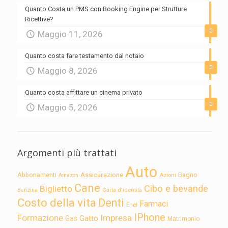
Quanto Costa un PMS con Booking Engine per Strutture
Ricettive?
0
Maggio 11, 2026
Quanto costa fare testamento dal notaio
0
Maggio 8, 2026
Quanto costa affittare un cinema privato
0
Maggio 5, 2026
Argomenti più trattati
Auto
Assicurazione
Abbonamenti
Bagno
Azioni
Amazon
Cane
Cibo e bevande
Biglietto
Carta d'identità
Benzina
Costo della vita
Denti
Farmaci
Enel
IPhone
Formazione
Impresa
Gatto
Gas
Matrimonio