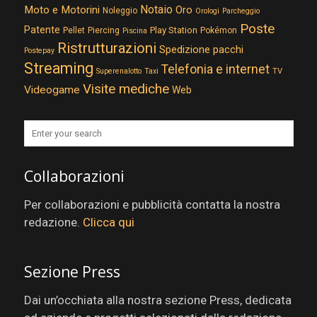
Notaio
Moto e Motorini
Oro
Noleggio
Orologi
Parcheggio
Poste
Patente
Play Station
Pellet
Piercing
Pokémon
Piscina
Ristrutturazioni
Spedizione pacchi
Postepay
Streaming
Telefonia e internet
TV
Superenalotto
Taxi
Visite mediche
Videogame
Web
Collaborazioni
Per collaborazioni e pubblicità contatta la nostra
redazione.
Clicca qui
Sezione Press
Dai un’occhiata alla nostra sezione Press, dedicata