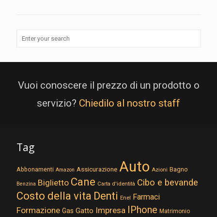
Vuoi conoscere il prezzo di un prodotto o
servizio?
Chiedilo al nostro staff
Tag
Auto
Assicurazione
Abbonamenti
Bagno
Azioni
Amazon
Cane
Cibo e bevande
Biglietto
Carta d'identità
Benzina
Costo della vita
Denti
Farmaci
Enel
IPhone
Formazione
Impresa
Gatto
Gas
Matrimonio