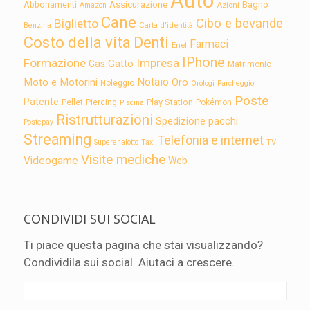
Auto
Assicurazione
Abbonamenti
Bagno
Azioni
Amazon
Cane
Cibo e bevande
Biglietto
Carta d'identità
Benzina
Costo della vita
Denti
Farmaci
Enel
IPhone
Formazione
Impresa
Gatto
Gas
Matrimonio
Notaio
Moto e Motorini
Oro
Noleggio
Orologi
Parcheggio
Poste
Patente
Play Station
Pellet
Piercing
Pokémon
Piscina
Ristrutturazioni
Spedizione pacchi
Postepay
Streaming
Telefonia e internet
TV
Superenalotto
Taxi
Visite mediche
Videogame
Web
CONDIVIDI SUI SOCIAL
Ti piace questa pagina che stai visualizzando?
Condividila sui social. Aiutaci a crescere.