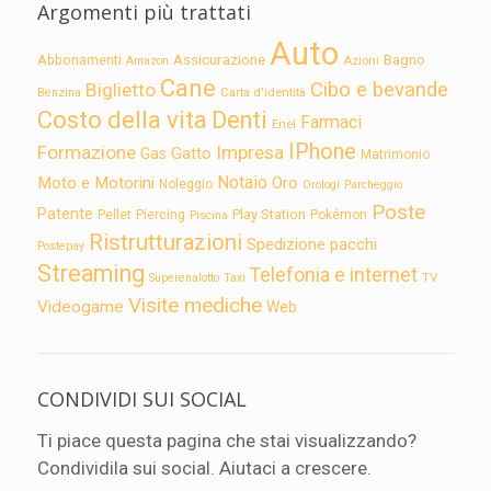
Argomenti più trattati
Auto
Assicurazione
Abbonamenti
Bagno
Azioni
Amazon
Cane
Cibo e bevande
Biglietto
Carta d'identità
Benzina
Costo della vita
Denti
Farmaci
Enel
IPhone
Formazione
Impresa
Gatto
Gas
Matrimonio
Notaio
Moto e Motorini
Oro
Noleggio
Orologi
Parcheggio
Poste
Patente
Play Station
Pellet
Piercing
Pokémon
Piscina
Ristrutturazioni
Spedizione pacchi
Postepay
Streaming
Telefonia e internet
TV
Superenalotto
Taxi
Visite mediche
Videogame
Web
CONDIVIDI SUI SOCIAL
Ti piace questa pagina che stai visualizzando?
Condividila sui social. Aiutaci a crescere.