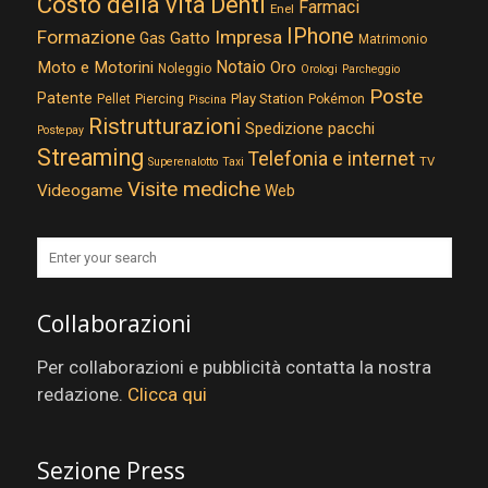
Costo della vita
Denti
Farmaci
Enel
IPhone
Formazione
Impresa
Gatto
Gas
Matrimonio
Notaio
Moto e Motorini
Oro
Noleggio
Orologi
Parcheggio
Poste
Patente
Play Station
Pellet
Piercing
Pokémon
Piscina
Ristrutturazioni
Spedizione pacchi
Postepay
Streaming
Telefonia e internet
TV
Superenalotto
Taxi
Visite mediche
Videogame
Web
Collaborazioni
Per collaborazioni e pubblicità contatta la nostra
redazione.
Clicca qui
Sezione Press