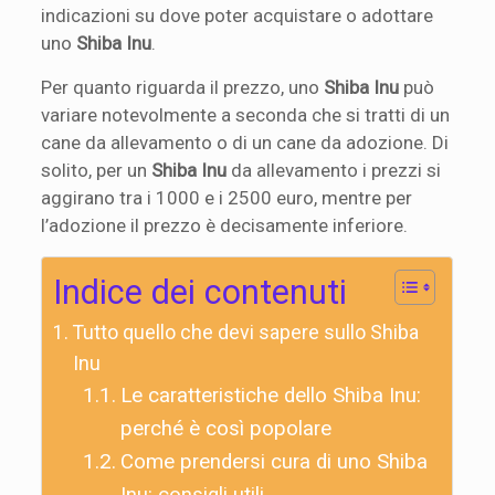
indicazioni su dove poter acquistare o adottare
uno
Shiba Inu
.
Per quanto riguarda il prezzo, uno
Shiba Inu
può
variare notevolmente a seconda che si tratti di un
cane da allevamento o di un cane da adozione. Di
solito, per un
Shiba Inu
da allevamento i prezzi si
aggirano tra i 1000 e i 2500 euro, mentre per
l’adozione il prezzo è decisamente inferiore.
Indice dei contenuti
Tutto quello che devi sapere sullo Shiba
Inu
Le caratteristiche dello Shiba Inu:
perché è così popolare
Come prendersi cura di uno Shiba
Inu: consigli utili