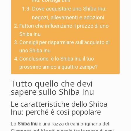
Dove acquistare uno Shiba Inu:
negozi, allevamenti e adozioni
Fattori che influenzano il prezzo di uno
Shiba Inu
Consigli per risparmiare sull’acquisto di
uno Shiba Inu
Conclusione: è lo Shiba Inu il tuo
prossimo amico a quattro zampe?
Tutto quello che devi
sapere sullo Shiba Inu
Le caratteristiche dello Shiba
Inu: perché è così popolare
Lo
Shiba Inu
è una razza di cani originaria del
Giappone, ed è la più piccola tra le razze di cani