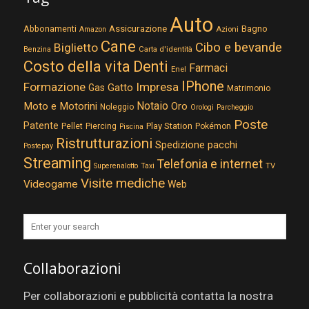
Auto
Assicurazione
Abbonamenti
Bagno
Azioni
Amazon
Cane
Cibo e bevande
Biglietto
Carta d'identità
Benzina
Costo della vita
Denti
Farmaci
Enel
IPhone
Formazione
Impresa
Gatto
Gas
Matrimonio
Notaio
Moto e Motorini
Oro
Noleggio
Orologi
Parcheggio
Poste
Patente
Play Station
Pellet
Piercing
Pokémon
Piscina
Ristrutturazioni
Spedizione pacchi
Postepay
Streaming
Telefonia e internet
TV
Superenalotto
Taxi
Visite mediche
Videogame
Web
Collaborazioni
Per collaborazioni e pubblicità contatta la nostra