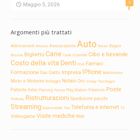
0
Maggio 5, 2026
Argomenti più trattati
Auto
Assicurazione
Abbonamenti
Bagno
Azioni
Amazon
Cane
Cibo e bevande
Biglietto
Carta d'identità
Benzina
Costo della vita
Denti
Farmaci
Enel
IPhone
Formazione
Impresa
Gatto
Gas
Matrimonio
Notaio
Moto e Motorini
Oro
Noleggio
Orologi
Parcheggio
Poste
Patente
Play Station
Pellet
Piercing
Pokémon
Piscina
Ristrutturazioni
Spedizione pacchi
Postepay
Streaming
Telefonia e internet
TV
Superenalotto
Taxi
Visite mediche
Videogame
Web