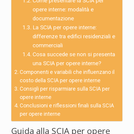
Come presentare la SCIA per
opere interne: modalità e
documentazione
La SCIA per opere interne:
differenze tra edifici residenziali e
commerciali
Cosa succede se non si presenta
una SCIA per opere interne?
Componenti e variabili che influenzano il
costo della SCIA per opere interne
Consigli per risparmiare sulla SCIA per
opere interne
Conclusioni e riflessioni finali sulla SCIA
per opere interne
Guida alla SCIA per opere