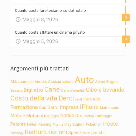
Quanto costa fare testamento dal notaio
0
Maggio 8, 2026
Quanto costa affittare un cinema privato
0
Maggio 5, 2026
Argomenti più trattati
Auto
Assicurazione
Abbonamenti
Bagno
Azioni
Amazon
Cane
Cibo e bevande
Biglietto
Carta d'identità
Benzina
Costo della vita
Denti
Farmaci
Enel
IPhone
Formazione
Impresa
Gatto
Gas
Matrimonio
Notaio
Moto e Motorini
Oro
Noleggio
Orologi
Parcheggio
Poste
Patente
Play Station
Pellet
Piercing
Pokémon
Piscina
Ristrutturazioni
Spedizione pacchi
Postepay