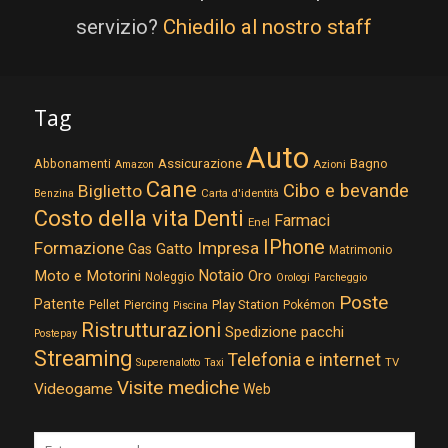
servizio?
Chiedilo al nostro staff
Tag
Auto
Assicurazione
Abbonamenti
Bagno
Azioni
Amazon
Cane
Cibo e bevande
Biglietto
Carta d'identità
Benzina
Costo della vita
Denti
Farmaci
Enel
IPhone
Formazione
Impresa
Gatto
Gas
Matrimonio
Notaio
Moto e Motorini
Oro
Noleggio
Orologi
Parcheggio
Poste
Patente
Play Station
Pellet
Piercing
Pokémon
Piscina
Ristrutturazioni
Spedizione pacchi
Postepay
Streaming
Telefonia e internet
TV
Superenalotto
Taxi
Visite mediche
Videogame
Web