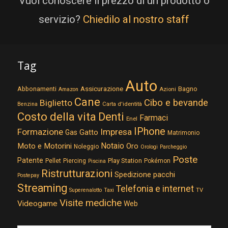
Vuoi conoscere il prezzo di un prodotto o
servizio?
Chiedilo al nostro staff
Tag
Auto
Assicurazione
Abbonamenti
Bagno
Azioni
Amazon
Cane
Cibo e bevande
Biglietto
Carta d'identità
Benzina
Costo della vita
Denti
Farmaci
Enel
IPhone
Formazione
Impresa
Gatto
Gas
Matrimonio
Notaio
Moto e Motorini
Oro
Noleggio
Orologi
Parcheggio
Poste
Patente
Play Station
Pellet
Piercing
Pokémon
Piscina
Ristrutturazioni
Spedizione pacchi
Postepay
Streaming
Telefonia e internet
TV
Superenalotto
Taxi
Visite mediche
Videogame
Web