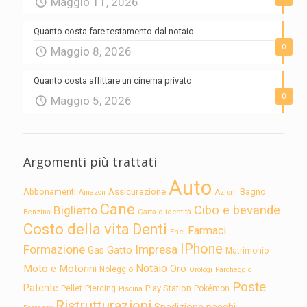
Maggio 11, 2026
Quanto costa fare testamento dal notaio
0
Maggio 8, 2026
Quanto costa affittare un cinema privato
0
Maggio 5, 2026
Argomenti più trattati
Auto
Assicurazione
Abbonamenti
Bagno
Azioni
Amazon
Cane
Cibo e bevande
Biglietto
Carta d'identità
Benzina
Costo della vita
Denti
Farmaci
Enel
IPhone
Formazione
Impresa
Gatto
Gas
Matrimonio
Notaio
Moto e Motorini
Oro
Noleggio
Orologi
Parcheggio
Poste
Patente
Play Station
Pellet
Piercing
Pokémon
Piscina
Ristrutturazioni
Spedizione pacchi