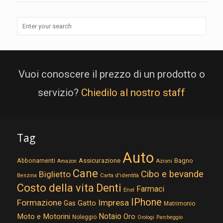
Vuoi conoscere il prezzo di un prodotto o
servizio?
Chiedilo al nostro staff
Tag
Auto
Assicurazione
Abbonamenti
Bagno
Azioni
Amazon
Cane
Cibo e bevande
Biglietto
Carta d'identità
Benzina
Costo della vita
Denti
Farmaci
Enel
IPhone
Formazione
Impresa
Gatto
Gas
Matrimonio
Notaio
Moto e Motorini
Oro
Noleggio
Orologi
Parcheggio