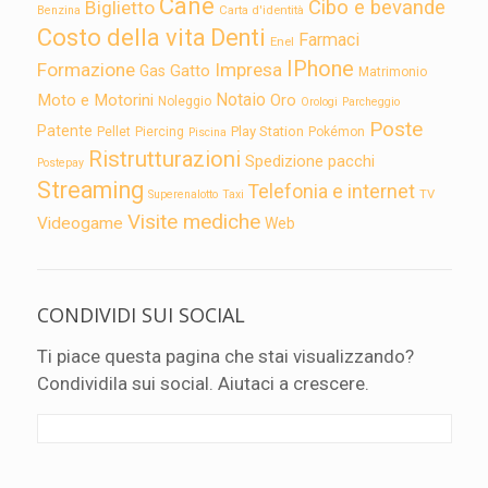
Cane
Cibo e bevande
Biglietto
Carta d'identità
Benzina
Costo della vita
Denti
Farmaci
Enel
IPhone
Formazione
Impresa
Gatto
Gas
Matrimonio
Notaio
Moto e Motorini
Oro
Noleggio
Orologi
Parcheggio
Poste
Patente
Play Station
Pellet
Piercing
Pokémon
Piscina
Ristrutturazioni
Spedizione pacchi
Postepay
Streaming
Telefonia e internet
TV
Superenalotto
Taxi
Visite mediche
Videogame
Web
CONDIVIDI SUI SOCIAL
Ti piace questa pagina che stai visualizzando?
Condividila sui social. Aiutaci a crescere.