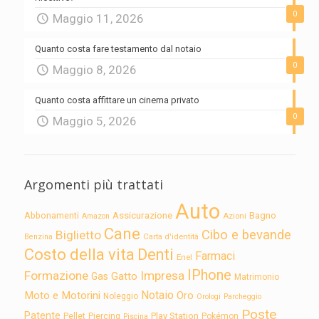
0
Maggio 11, 2026
Quanto costa fare testamento dal notaio
0
Maggio 8, 2026
Quanto costa affittare un cinema privato
0
Maggio 5, 2026
Argomenti più trattati
Auto
Assicurazione
Abbonamenti
Bagno
Azioni
Amazon
Cane
Cibo e bevande
Biglietto
Carta d'identità
Benzina
Costo della vita
Denti
Farmaci
Enel
IPhone
Formazione
Impresa
Gatto
Gas
Matrimonio
Notaio
Moto e Motorini
Oro
Noleggio
Orologi
Parcheggio
Poste
Patente
Play Station
Pellet
Piercing
Pokémon
Piscina