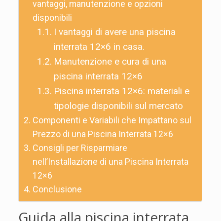
vantaggi, manutenzione e opzioni
disponibili
I vantaggi di avere una piscina
interrata 12×6 in casa.
Manutenzione e cura di una
piscina interrata 12×6
Piscina interrata 12×6: materiali e
tipologie disponibili sul mercato
Componenti e Variabili che Impattano sul
Prezzo di una Piscina Interrata 12×6
Consigli per Risparmiare
nell’Installazione di una Piscina Interrata
12×6
Conclusione
Guida alla piscina interrata