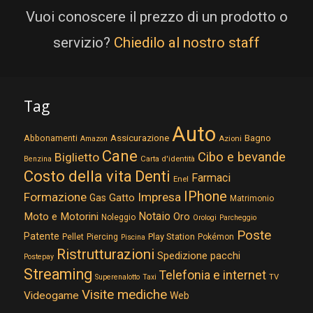
Vuoi conoscere il prezzo di un prodotto o
servizio?
Chiedilo al nostro staff
Tag
Auto
Assicurazione
Abbonamenti
Bagno
Azioni
Amazon
Cane
Cibo e bevande
Biglietto
Carta d'identità
Benzina
Costo della vita
Denti
Farmaci
Enel
IPhone
Formazione
Impresa
Gatto
Gas
Matrimonio
Notaio
Moto e Motorini
Oro
Noleggio
Orologi
Parcheggio
Poste
Patente
Play Station
Pellet
Piercing
Pokémon
Piscina
Ristrutturazioni
Spedizione pacchi
Postepay
Streaming
Telefonia e internet
TV
Superenalotto
Taxi
Visite mediche
Videogame
Web