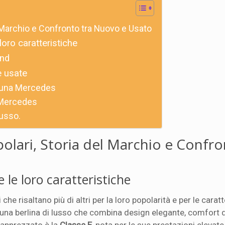
el Marchio e Confronto tra Nuovo e Usato
loro caratteristiche
and
e usate
di una Mercedes
a Mercedes
usso.
opolari, Storia del Marchio e Confro
 le loro caratteristiche
 che risaltano più di altri per la loro popolarità e per le carat
 una berlina di lusso che combina design elegante, comfort d