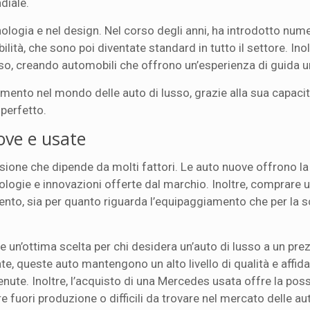
diale.
ologia e nel design. Nel corso degli anni, ha introdotto num
bilità, che sono poi diventate standard in tutto il settore. Inol
so, creando automobili che offrono un’esperienza di guida u
mento nel mondo delle auto di lusso, grazie alla sua capacit
 perfetto.
ove e usate
ione che dipende da molti fattori. Le auto nuove offrono la
cnologie e innovazioni offerte dal marchio. Inoltre, comprare 
ento, sia per quanto riguarda l’equipaggiamento che per la s
 un’ottima scelta per chi desidera un’auto di lusso a un pre
e, queste auto mantengono un alto livello di qualità e affidab
ute. Inoltre, l’acquisto di una Mercedes usata offre la possi
 fuori produzione o difficili da trovare nel mercato delle au