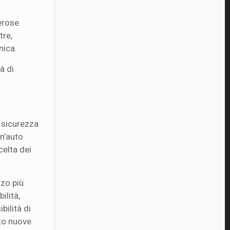
erose
tre,
nica.
à di
 sicurezza
un’auto
celta dei
zzo più
ilità,
bilità di
to nuove.