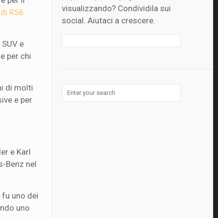
e per il
visualizzando? Condividila sui
udi RS6
social. Aiutaci a crescere.
i SUV e
le per chi
i di molti
sive e per
er e Karl
s-Benz nel
 fu uno dei
tando uno