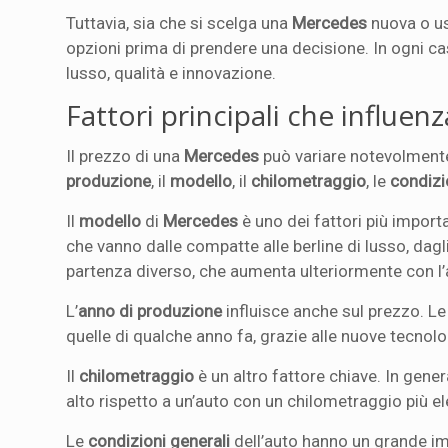
Tuttavia, sia che si scelga una
Mercedes
nuova o us
opzioni prima di prendere una decisione. In ogni ca
lusso, qualità e innovazione.
Fattori principali che influe
Il prezzo di una
Mercedes
può variare notevolmente 
produzione
, il
modello
, il
chilometraggio
, le
condizi
Il
modello
di
Mercedes
è uno dei fattori più impo
che vanno dalle compatte alle berline di lusso, dag
partenza diverso, che aumenta ulteriormente con l’
L’
anno di produzione
influisce anche sul prezzo. Le
quelle di qualche anno fa, grazie alle nuove tecnol
Il
chilometraggio
è un altro fattore chiave. In gene
alto rispetto a un’auto con un chilometraggio più el
Le
condizioni generali
dell’auto hanno un grande im