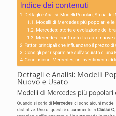
Indice dei contenuti
Dettagli e Analisi: Modelli Popolari, Storia d
Modelli di Mercedes più popolari e le 
Mercedes: storia e evoluzione del br
Mercedes: confronto tra auto nuove 
Fattori principali che influenzano il prezzo 
Consigli per risparmiare sull’acquisto di un
Conclusione: Mercedes, un investimento di l
Dettagli e Analisi: Modelli P
Nuovo e Usato
Modelli di Mercedes più popolari e
Quando si parla di
Mercedes
, ci sono alcuni modelli
distintive. Uno di questi è sicuramente la
Classe C
,