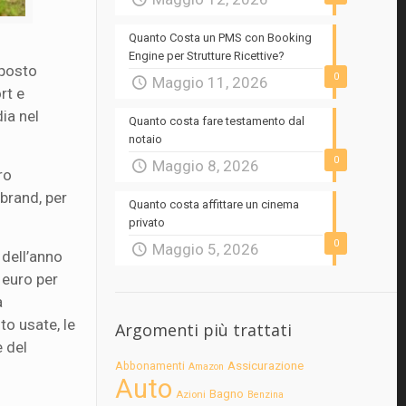
Quanto Costa un PMS con Booking
Engine per Strutture Ricettive?
posto
0
Maggio 11, 2026
rt e
ia nel
Quanto costa fare testamento dal
notaio
0
Maggio 8, 2026
ro
 brand, per
Quanto costa affittare un cinema
privato
0
Maggio 5, 2026
 dell’anno
 euro per
a
to usate, le
Argomenti più trattati
e del
Assicurazione
Abbonamenti
Amazon
Auto
Bagno
Azioni
Benzina