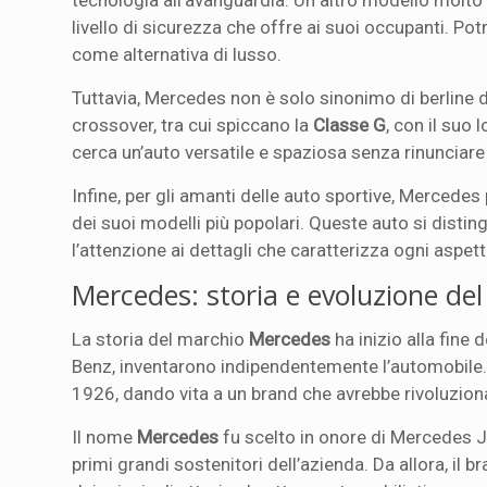
tecnologia all’avanguardia. Un altro modello molto
livello di sicurezza che offre ai suoi occupanti. Po
come alternativa di lusso.
Tuttavia, Mercedes non è solo sinonimo di berline 
crossover, tra cui spiccano la
Classe G
, con il suo 
cerca un’auto versatile e spaziosa senza rinunciare 
Infine, per gli amanti delle auto sportive, Mercedes
dei suoi modelli più popolari. Queste auto si distin
l’attenzione ai dettagli che caratterizza ogni aspett
Mercedes: storia e evoluzione de
La storia del marchio
Mercedes
ha inizio alla fine
Benz, inventarono indipendentemente l’automobile. 
1926, dando vita a un brand che avrebbe rivoluzion
Il nome
Mercedes
fu scelto in onore di Mercedes Je
primi grandi sostenitori dell’azienda. Da allora, i