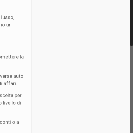
 lusso,
nno un
omettere la
iverse auto.
i affari.
scelta per
livello di
conti o a