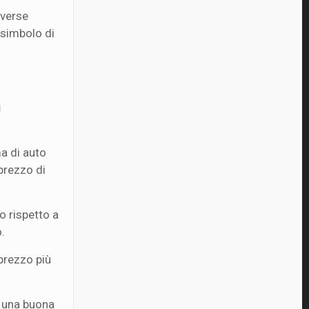
iverse
 simbolo di
i
a di auto
prezzo di
o rispetto a
o.
prezzo più
n una buona