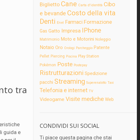
Cane
Cibo
Biglietto
Carta d'identità
Costo della vita
e bevande
Denti
Formazione
Farmaci
Enel
IPhone
Impresa
Gatto
Gas
Moto e Motorini
Matrimonio
Noleggio
Notaio
Oro
Patente
Orologi
Parcheggio
Play Station
Pellet
Piercing
Piscina
Poste
Pokémon
Postepay
Ristrutturazioni
Spedizione
Streaming
pacchi
Superenalotto
Taxi
nto tra
Telefonia e internet
TV
Visite mediche
Videogame
Web
teristiche
CONDIVIDI SUI SOCIAL
i guida e
Ti piace questa pagina che stai