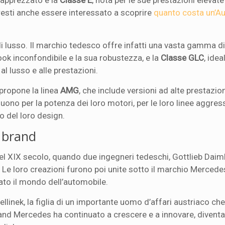
 apprezzato è la
Classe E
, nota per le sue prestazioni elevate 
tresti anche essere interessato a scoprire
quanto costa un’A
di lusso. Il marchio tedesco offre infatti una vasta gamma d
look inconfondibile e la sua robustezza, e la
Classe GLC
, idea
al lusso e alle prestazioni.
 propone la linea
AMG
, che include versioni ad alte prestazion
guono per la potenza dei loro motori, per le loro linee aggres
o del loro design.
l brand
 del XIX secolo, quando due ingegneri tedeschi, Gottlieb Daiml
Le loro creazioni furono poi unite sotto il marchio Mercede
ato il mondo dell’automobile.
llinek, la figlia di un importante uomo d’affari austriaco che
l brand Mercedes ha continuato a crescere e a innovare, diven