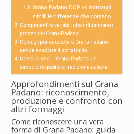
Grana Padano DOP vs formaggi
simili: le differenze che contano
Componenti e variabili che influenzano il
prezzo del Grana Padano
Consigli per acquistare Grana Padano
senza svuotare il portafoglio
Conclusione: Il Grana Padano, un
simbolo di qualità e tradizione italiana
Approfondimenti sul Grana
Padano: riconoscimento,
produzione e confronto con
altri formaggi
Come riconoscere una vera
forma di Grana Padano: guida