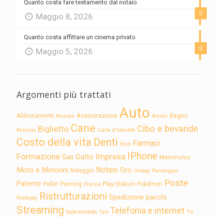
Quanto costa fare testamento dal notaio
0
Maggio 8, 2026
Quanto costa affittare un cinema privato
0
Maggio 5, 2026
Argomenti più trattati
Auto
Assicurazione
Abbonamenti
Bagno
Azioni
Amazon
Cane
Cibo e bevande
Biglietto
Carta d'identità
Benzina
Costo della vita
Denti
Farmaci
Enel
IPhone
Formazione
Impresa
Gatto
Gas
Matrimonio
Notaio
Moto e Motorini
Oro
Noleggio
Orologi
Parcheggio
Poste
Patente
Play Station
Pellet
Piercing
Pokémon
Piscina
Ristrutturazioni
Spedizione pacchi
Postepay
Streaming
Telefonia e internet
TV
Superenalotto
Taxi