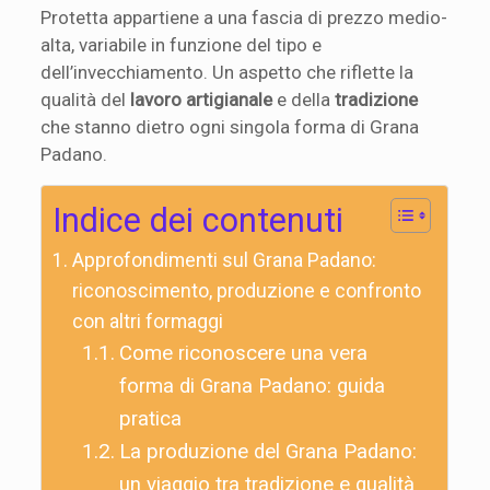
Protetta appartiene a una fascia di prezzo medio-
alta, variabile in funzione del tipo e
dell’invecchiamento. Un aspetto che riflette la
qualità del
lavoro artigianale
e della
tradizione
che stanno dietro ogni singola forma di Grana
Padano.
Indice dei contenuti
Approfondimenti sul Grana Padano:
riconoscimento, produzione e confronto
con altri formaggi
Come riconoscere una vera
forma di Grana Padano: guida
pratica
La produzione del Grana Padano:
un viaggio tra tradizione e qualità