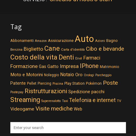
Tag
Auto
Assicurazione
Abbonamenti
Bagno
Azioni
Amazon
Cane
Cibo e bevande
Biglietto
Carta d'identità
Benzina
Costo della vita
Denti
Farmaci
Enel
IPhone
Formazione
Impresa
Gatto
Gas
Matrimonio
Notaio
Moto e Motorini
Oro
Noleggio
Orologi
Parcheggio
Poste
Patente
Play Station
Pellet
Piercing
Pokémon
Piscina
Ristrutturazioni
Spedizione pacchi
Postepay
Streaming
Telefonia e internet
TV
Superenalotto
Taxi
Visite mediche
Videogame
Web