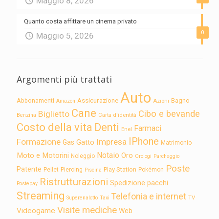
Maggio 8, 2026
Quanto costa affittare un cinema privato
0
Maggio 5, 2026
Argomenti più trattati
Auto
Assicurazione
Abbonamenti
Bagno
Azioni
Amazon
Cane
Cibo e bevande
Biglietto
Carta d'identità
Benzina
Costo della vita
Denti
Farmaci
Enel
IPhone
Formazione
Impresa
Gatto
Gas
Matrimonio
Notaio
Moto e Motorini
Oro
Noleggio
Orologi
Parcheggio
Poste
Patente
Play Station
Pellet
Piercing
Pokémon
Piscina
Ristrutturazioni
Spedizione pacchi
Postepay
Streaming
Telefonia e internet
TV
Superenalotto
Taxi
Visite mediche
Videogame
Web