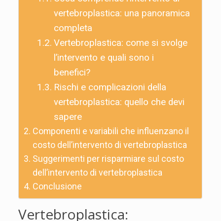
vertebroplastica: una panoramica
completa
Vertebroplastica: come si svolge
l’intervento e quali sono i
benefici?
Rischi e complicazioni della
vertebroplastica: quello che devi
sapere
Componenti e variabili che influenzano il
costo dell’intervento di vertebroplastica
Suggerimenti per risparmiare sul costo
dell’intervento di vertebroplastica
Conclusione
Vertebroplastica: