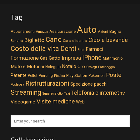
Tag
Auto
Assicurazione
Abbonamenti
Bagno
Azioni
Amazon
Cane
Cibo e bevande
Biglietto
Carta d'identità
Benzina
Costo della vita
Denti
Farmaci
Enel
IPhone
Formazione
Impresa
Gatto
Gas
Matrimonio
Notaio
Moto e Motorini
Oro
Noleggio
Orologi
Parcheggio
Poste
Patente
Play Station
Pellet
Piercing
Pokémon
Piscina
Ristrutturazioni
Spedizione pacchi
Postepay
Streaming
Telefonia e internet
TV
Superenalotto
Taxi
Visite mediche
Videogame
Web
Collaborazioni