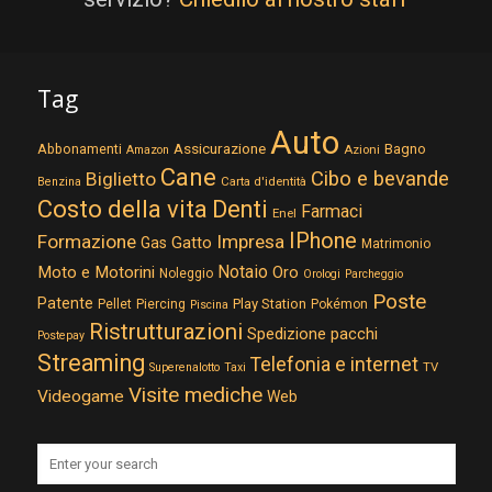
Tag
Auto
Assicurazione
Abbonamenti
Bagno
Azioni
Amazon
Cane
Cibo e bevande
Biglietto
Carta d'identità
Benzina
Costo della vita
Denti
Farmaci
Enel
IPhone
Formazione
Impresa
Gatto
Gas
Matrimonio
Notaio
Moto e Motorini
Oro
Noleggio
Orologi
Parcheggio
Poste
Patente
Play Station
Pellet
Piercing
Pokémon
Piscina
Ristrutturazioni
Spedizione pacchi
Postepay
Streaming
Telefonia e internet
TV
Superenalotto
Taxi
Visite mediche
Videogame
Web