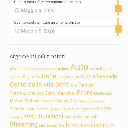
Quanto costa fare testamento dal notaio
0
Maggio 8, 2026
Quanto costa affittare un cinema privato
0
Maggio 5, 2026
Argomenti più trattati
Auto
Assicurazione
Abbonamenti
Bagno
Azioni
Amazon
Cane
Cibo e bevande
Biglietto
Carta d'identità
Benzina
Costo della vita
Denti
Farmaci
Enel
IPhone
Formazione
Impresa
Gatto
Gas
Matrimonio
Notaio
Moto e Motorini
Oro
Noleggio
Orologi
Parcheggio
Poste
Patente
Play Station
Pellet
Piercing
Pokémon
Piscina
Ristrutturazioni
Spedizione pacchi
Postepay
Streaming
Telefonia e internet
TV
Superenalotto
Taxi