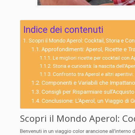
Indice dei contenuti
Scopri il Mondo Aperol: Cocktail, Storia e Con
Approfondimenti: Aperol, Ricette e Tra
Le migliori ricette per cocktail con A
Storia e curiosità: la nascita dell’Ap
Confronto tra Aperol e altri aperitivi
Componenti e Variabili che Impattano 
Consigli per Risparmiare sull’Acquisto
Conclusione: L’Aperol, un Viaggio di G
Scopri il Mondo Aperol: Coc
Benvenuti in un viaggio color arancione all’interno 