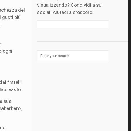
visualizzando? Condividila sui
eschezza del
social. Aiutaci a crescere.
 gusti più
ù
e
o ogni
ei fratelli
ico vasto.
la sua
rabarbaro
,
suo