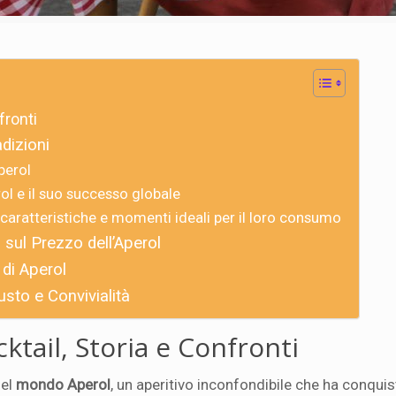
fronti
dizioni
perol
erol e il suo successo globale
: caratteristiche e momenti ideali per il loro consumo
sul Prezzo dell’Aperol
 di Aperol
usto e Convivialità
ktail, Storia e Confronti
del
mondo Aperol
, un aperitivo inconfondibile che ha conquist