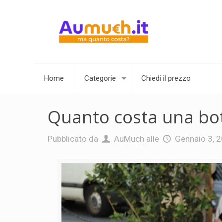
Home
Categorie
Chiedi il prezzo
Quanto costa una bott
Pubblicato da
AuMuch
alle
Gennaio 3, 