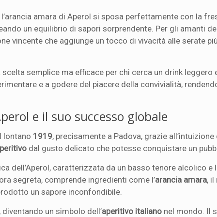
e l’arancia amara di Aperol si sposa perfettamente con la fr
ando un equilibrio di sapori sorprendente. Per gli amanti dei
e vincente che aggiunge un tocco di vivacità alle serate pi
a scelta semplice ma efficace per chi cerca un drink leggero 
erimentare e a godere del piacere della convivialità, rendend
’Aperol e il suo successo globale
el lontano
1919
, precisamente a Padova, grazie all’intuizione d
peritivo
dal gusto delicato che potesse conquistare un pubbl
a dell’Aperol, caratterizzata da un basso tenore alcolico e 
ttora segreta, comprende ingredienti come l’
arancia amara
, il
rodotto un sapore inconfondibile.
, diventando un simbolo dell’
aperitivo italiano
nel mondo. Il 