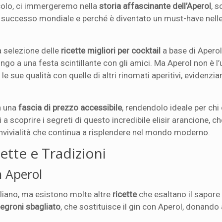
rticolo, ci immergeremo nella
storia affascinante dell’Aperol
, 
i successo mondiale e perché è diventato un must-have nelle
a selezione delle
ricette migliori per cocktail
a base di Aperol
ingo a una festa scintillante con gli amici. Ma Aperol non è l
e sue qualità con quelle di altri rinomati aperitivi, evidenz
.
in una
fascia di prezzo accessibile
, rendendolo ideale per chi
 scoprire i segreti di questo incredibile elisir arancione, c
convivialità che continua a risplendere nel mondo moderno.
ette e Tradizioni
n Aperol
taliano, ma esistono molte altre
ricette
che esaltano il sapore 
egroni sbagliato
, che sostituisce il gin con Aperol, donando 