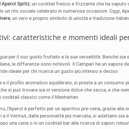
’
Aperol Spritz
, un cocktail fresco e frizzante che ha saputo 
do un rito sociale celebrato in numerose occasioni. Oggi, Ape
vivere
, un vero e proprio simbolo di unicità e tradizione italia
ivi: caratteristiche e momenti ideali per 
ngue per il suo gusto fruttato e la sua versatilità. Benché sia
taliana, le differenze sono notevoli. Il Campari ha un sapore
ende ideale per chi ricerca un gusto più intenso e deciso.
 e il profilo aromatico equilibrato, si presta a un consumo p
 che si può trovare sia in versione dolce che secca, e che vi
n cocktail classici come il Manhattan.
o, l’Aperol è perfetto per un aperitivo pre-cena, grazie alla 
 e il Vermut, dalla personalità più marcata, si adattano sia ag
o una cena o in un cocktail bar alla ricerca di sapori robust