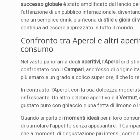
successo globale
è stato amplificato dal lancio dell
l’attenzione di un pubblico internazionale, diventan
che un semplice drink, è un’icona di
stile
e
gioia di 
continua ad essere apprezzato in tutto il mondo.
Confronto tra Aperol e altri aperit
consumo
Nel vasto panorama degli
aperitivi
, l’
Aperol
si disti
confrontato con il
Campari
, anch’esso di origine i
più amaro e un grado alcolico superiore, il che lo r
In contrasto, l’Aperol, con la sua dolcezza moderata
rinfrescante. Un altro celebre aperitivo è il
Vermut
,
gustato puro con ghiaccio e una fetta di limone o i
Quando si parla di
momenti ideali
per il loro consum
di stimolare l’appetito senza appesantire. Il Campari
che a momenti di degustazione più intensi, come dop