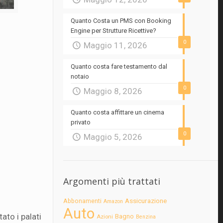
Quanto Costa un PMS con Booking
Engine per Strutture Ricettive?
0
Maggio 11, 2026
Quanto costa fare testamento dal
notaio
0
Maggio 8, 2026
Quanto costa affittare un cinema
privato
0
Maggio 5, 2026
Argomenti più trattati
Assicurazione
Abbonamenti
Amazon
Auto
ato i palati
Bagno
Azioni
Benzina