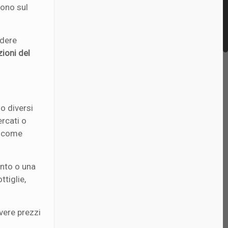
tono sul
ndere
zioni del
o diversi
rcati o
o, come
ento o una
ttiglie,
vere prezzi
.