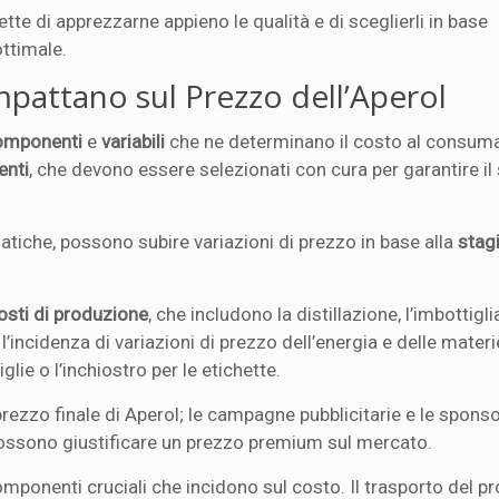
tte di apprezzarne appieno le qualità e di sceglierli in base
ottimale.
mpattano sul Prezzo dell’Aperol
omponenti
e
variabili
che ne determinano il costo al consum
enti
, che devono essere selezionati con cura per garantire il
matiche, possono subire variazioni di prezzo in base alla
stag
osti di produzione
, che includono la distillazione, l’imbottigl
ncidenza di variazioni di prezzo dell’energia e delle mater
glie o l’inchiostro per le etichette.
prezzo finale di Aperol; le campagne pubblicitarie e le spons
possono giustificare un prezzo premium sul mercato.
ponenti cruciali che incidono sul costo. Il trasporto del p