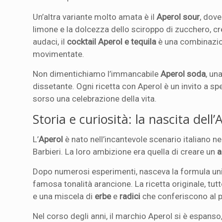
Un’altra variante molto amata è il
Aperol sour
, dov
limone e la dolcezza dello sciroppo di zucchero, cre
audaci, il
cocktail Aperol e tequila
è una combinazion
movimentate.
Non dimentichiamo l’immancabile
Aperol soda
, un
dissetante. Ogni ricetta con Aperol è un invito a sp
sorso una celebrazione della vita.
Storia e curiosità: la nascita dell
L’
Aperol
è nato nell’incantevole scenario italiano n
Barbieri. La loro ambizione era quella di creare un
a
Dopo numerosi esperimenti, nasceva la formula unic
famosa tonalità arancione. La ricetta originale, tu
e una miscela di
erbe
e
radici
che conferiscono al p
Nel corso degli anni, il marchio Aperol si è espanso