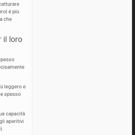
catturare
rol è più
na che
il loro
 spesso
 decisamente
iù leggero e
ene spesso
sua capacità
li aperitivi
i.