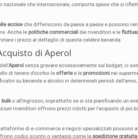
ello nazionale che internazionale, comporta spese che si riflet
lle accise
che differiscono da paese a paese e possono re
tre. Anche le
politiche commerciali
dei rivenditori e le
fluttua
nare i prezzi al dettaglio di questa celebre bevanda.
’Acquisto di Aperol
ell’
Aperol
senza gravare eccessivamente sul budget, ci son
llo di tenere d’occhio le
offerte
e le
promozioni
nei superme
ficativi su bevande e alcolici in determinati periodi dell’ann
n
bulk
o all’ingrosso, soprattutto se si sta pianificando un ev
cuni rivenditori offrono prezzi ridotti per l’acquisto di più bo
.
 piattaforme di e-commerce e negozi specializzati possono a
a offrono codici sconto o vantaggi come la
spedizione gratuita