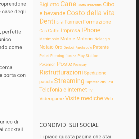
Cane
scoprendone
Cibo
Biglietto
Carta d'identità
 case degli
Costo della vita
e bevande
Denti
Formazione
Farmaci
Enel
IPhone
Impresa
Gatto
Gas
, perfette
Moto e Motorini
’unico
Matrimonio
Noleggio
iando come
Notaio
Oro
Patente
Orologi
Parcheggio
Play Station
Pellet
Piercing
Piscina
Poste
Pokémon
Postepay
 cerca
Ristrutturazioni
Spedizione
he porta con
Streaming
pacchi
Superenalotto
Taxi
Telefonia e internet
TV
Visite mediche
Videogame
Web
unico di
CONDIVIDI SUI SOCIAL
al cocktail
Ti piace questa pagina che stai