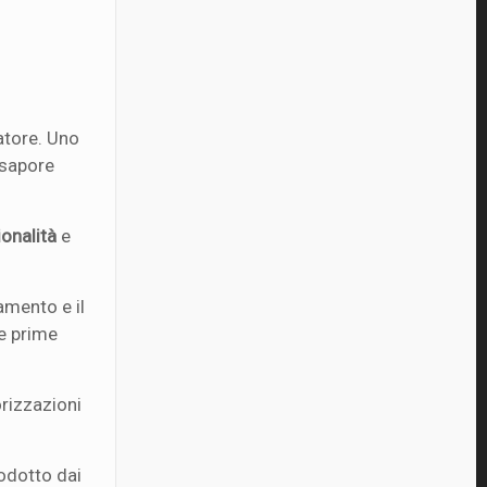
atore. Uno
 sapore
ionalità
e
iamento e il
ie prime
orizzazioni
rodotto dai