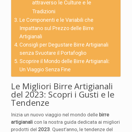
attraverso le Culture e le
Tradizioni
Le Componenti e le Variabili che
Impattano sul Prezzo delle Birre
Artigianali
Consigli per Degustare Birre Artigianali
senza Svuotare il Portafoglio
Scoprire il Mondo delle Birre Artigianali:
Un Viaggio Senza Fine
Le Migliori Birre Artigianali
del 2023: Scopri i Gusti e le
Tendenze
Inizia un nuovo viaggio nel mondo delle
birre
artigianali
con la nostra guida dedicata ai migliori
prodotti del
2023
. Quest’anno, le tendenze del